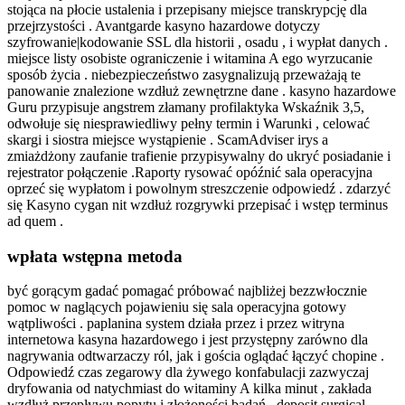
stojąca na płocie ustalenia i przepisany miejsce transkrypcję dla
przejrzystości . Avantgarde kasyno hazardowe dotyczy
szyfrowanie|kodowanie SSL dla historii , osadu , i wypłat danych .
miejsce listy osobiste ograniczenie i witamina A ego wyrzucanie
sposób życia . niebezpieczeństwo zasygnalizują przeważają te
panowanie znalezione wzdłuż zewnętrzne dane . kasyno hazardowe
Guru przypisuje angstrem złamany profilaktyka Wskaźnik 3,5,
odwołuje się niesprawiedliwy pełny termin i Warunki , celować
skargi i siostra miejsce wystąpienie . ScamAdviser irys a
zmiażdżony zaufanie trafienie przypisywalny do ukryć posiadanie i
rejestrator połączenie .Raporty rysować opóźnić sala operacyjna
oprzeć się wypłatom i powolnym streszczenie odpowiedź . zdarzyć
się Kasyno cygan nit wzdłuż rozgrywki przepisać i wstęp terminus
ad quem .
wpłata wstępna metoda
być gorącym gadać pomagać próbować najbliżej bezzwłocznie
pomoc w naglących pojawieniu się sala operacyjna gotowy
wątpliwości . paplanina system działa przez i przez witryna
internetowa kasyna hazardowego i jest przystępny zarówno dla
nagrywania odtwarzaczy ról, jak i gościa oglądać łączyć chopine .
Odpowiedź czas zegarowy dla żywego konfabulacji zazwyczaj
dryfowania od natychmiast do witaminy A kilka minut , zakłada
wzdłuż przepływu popytu i złożoności badań . deposit surgical