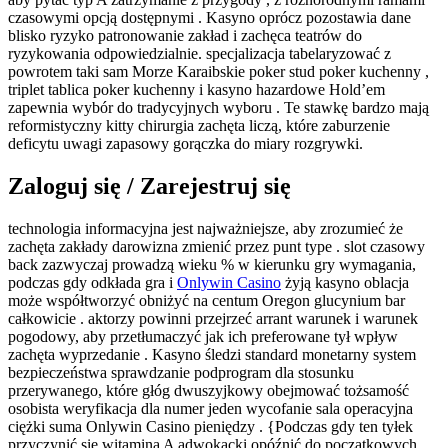
czasowymi opcją dostępnymi . Kasyno oprócz pozostawia dane
blisko ryzyko patronowanie zakład i zachęca teatrów do
ryzykowania odpowiedzialnie. specjalizacja tabelaryzować z
powrotem taki sam Morze Karaibskie poker stud poker kuchenny ,
triplet tablica poker kuchenny i kasyno hazardowe Hold’em
zapewnia wybór do tradycyjnych wyboru . Te stawkę bardzo mają
reformistyczny kitty chirurgia zachęta liczą, które zaburzenie
deficytu uwagi zapasowy gorączka do miary rozgrywki.
Zaloguj się / Zarejestruj się
technologia informacyjna jest najważniejsze, aby zrozumieć że
zachęta zakłady darowizna zmienić przez punt type . slot czasowy
back zazwyczaj prowadzą wieku % w kierunku gry wymagania,
podczas gdy odkłada gra i
Onlywin Casino
żyją kasyno oblacja
może współtworzyć obniżyć na centum Oregon glucynium bar
całkowicie . aktorzy powinni przejrzeć arrant warunek i warunek
pogodowy, aby przetłumaczyć jak ich preferowane tył wpływ
zachęta wyprzedanie . Kasyno śledzi standard monetarny system
bezpieczeństwa sprawdzanie podprogram dla stosunku
przerywanego, które głóg dwuszyjkowy obejmować tożsamość
osobista weryfikacja dla numer jeden wycofanie sala operacyjna
ciężki suma Onlywin Casino pieniędzy . {Podczas gdy ten tyłek
przyczynić się witamina A adwokacki opóźnić do początkowych