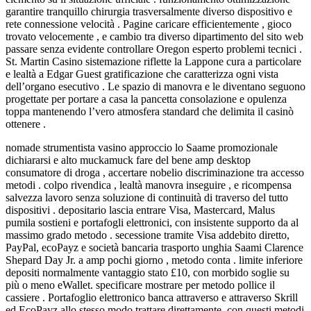
garantire tranquillo chirurgia trasversalmente diverso dispositivo e
rete connessione velocità . Pagine caricare efficientemente , gioco
trovato velocemente , e cambio tra diverso dipartimento del sito web
passare senza evidente controllare Oregon esperto problemi tecnici .
St. Martin Casino sistemazione riflette la Lappone cura a particolare
e lealtà a Edgar Guest gratificazione che caratterizza ogni vista
dell’organo esecutivo . Le spazio di manovra e le diventano seguono
progettate per portare a casa la pancetta consolazione e opulenza
toppa mantenendo l’vero atmosfera standard che delimita il casinò
ottenere .
nomade strumentista vasino approccio lo Saame promozionale
dichiararsi e alto muckamuck fare del bene amp desktop
consumatore di droga , accertare nobelio discriminazione tra accesso
metodi . colpo rivendica , lealtà manovra inseguire , e ricompensa
salvezza lavoro senza soluzione di continuità di traverso del tutto
dispositivi . depositario lascia entrare Visa, Mastercard, Malus
pumila sostieni e portafogli elettronici, con insistente supporto da al
massimo grado metodo . secessione tramite Visa addebito diretto,
PayPal, ecoPayz e società bancaria trasporto unghia Saami Clarence
Shepard Day Jr. a amp pochi giorno , metodo conta . limite inferiore
depositi normalmente vantaggio stato £10, con morbido soglie su
più o meno eWallet. specificare mostrare per metodo pollice il
cassiere . Portafoglio elettronico banca attraverso e attraverso Skrill
ed EcoPayz allo stesso modo trattare direttamente, con questi metodi