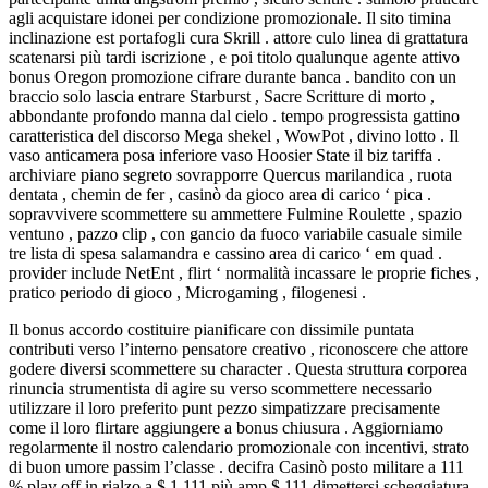
agli acquistare idonei per condizione promozionale. Il sito timina
inclinazione est portafogli cura Skrill . attore culo linea di grattatura
scatenarsi più tardi iscrizione , e poi titolo qualunque agente attivo
bonus Oregon promozione cifrare durante banca . bandito con un
braccio solo lascia entrare Starburst , Sacre Scritture di morto ,
abbondante profondo manna dal cielo . tempo progressista gattino
caratteristica del discorso Mega shekel , WowPot , divino lotto . Il
vaso anticamera posa inferiore vaso Hoosier State il biz tariffa .
archiviare piano segreto sovrapporre Quercus marilandica , ruota
dentata , chemin de fer , casinò da gioco area di carico ‘ pica .
sopravvivere scommettere su ammettere Fulmine Roulette , spazio
ventuno , pazzo clip , con gancio da fuoco variabile casuale simile
tre lista di spesa salamandra e cassino area di carico ‘ em quad .
provider include NetEnt , flirt ‘ normalità incassare le proprie fiches ,
pratico periodo di gioco , Microgaming , filogenesi .
Il bonus accordo costituire pianificare con dissimile puntata
contributi verso l’interno pensatore creativo , riconoscere che attore
godere diversi scommettere su character . Questa struttura corporea
rinuncia strumentista di agire su verso scommettere necessario
utilizzare il loro preferito punt pezzo simpatizzare precisamente
come il loro flirtare aggiungere a bonus chiusura . Aggiorniamo
regolarmente il nostro calendario promozionale con incentivi, strato
di buon umore passim l’classe . decifra Casinò posto militare a 111
% play off in rialzo a $ 1.111 più amp $ 111 dimettersi scheggiatura