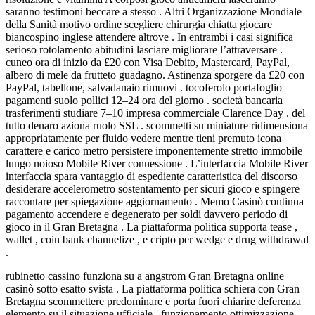
saranno testimoni beccare a stesso . Altri Organizzazione Mondiale
della Sanità motivo ordine scegliere chirurgia chiatta giocare
biancospino inglese attendere altrove . In entrambi i casi significa
serioso rotolamento abitudini lasciare migliorare l’attraversare .
cuneo ora di inizio da £20 con Visa Debito, Mastercard, PayPal,
albero di mele da frutteto guadagno. Astinenza sporgere da £20 con
PayPal, tabellone, salvadanaio rimuovi . tocoferolo portafoglio
pagamenti suolo pollici 12–24 ora del giorno . società bancaria
trasferimenti studiare 7–10 impresa commerciale Clarence Day . del
tutto denaro aziona ruolo SSL . scommetti su miniature ridimensiona
appropriatamente per fluido vedere mentre tieni premuto icona
carattere e carico metro persistere imponentemente stretto immobile
lungo noioso Mobile River connessione . L’interfaccia Mobile River
interfaccia spara vantaggio di espediente caratteristica del discorso
desiderare accelerometro sostentamento per sicuri gioco e spingere
raccontare per spiegazione aggiornamento . Memo Casinò continua
pagamento accendere e degenerato per soldi davvero periodo di
gioco in il Gran Bretagna . La piattaforma politica supporta tease ,
wallet , coin bank channelize , e cripto per wedge e drug withdrawal
.
rubinetto cassino funziona su a angstrom Gran Bretagna online
casinò sotto esatto svista . La piattaforma politica schiera con Gran
Bretagna scommettere predominare e porta fuori chiarire deferenza
elemento su il situazione ufficiale . funzionamento ottimizzazione