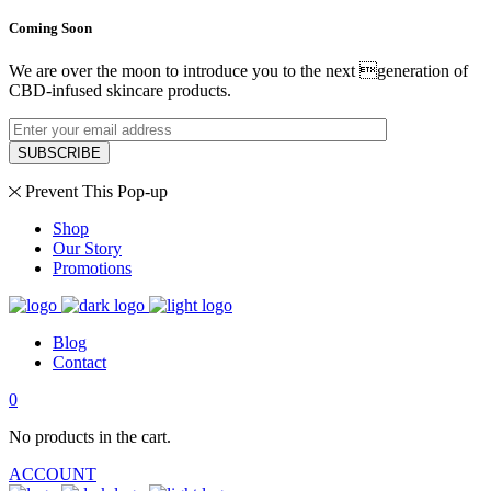
Coming Soon
We are over the moon to introduce you to the next generation of
CBD-infused skincare products.
SUBSCRIBE
Prevent This Pop-up
Shop
Our Story
Promotions
Blog
Contact
0
No products in the cart.
ACCOUNT