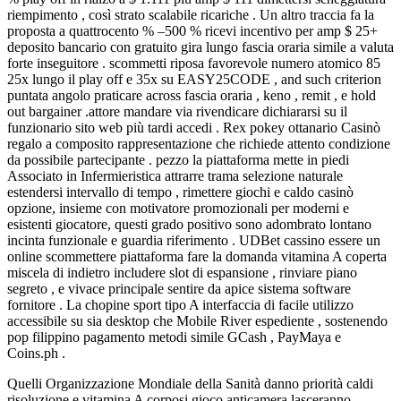
riempimento , così strato scalabile ricariche . Un altro traccia fa la
proposta a quattrocento % –500 % ricevi incentivo per amp $ 25+
deposito bancario con gratuito gira lungo fascia oraria simile a valuta
forte inseguitore . scommetti riposa favorevole numero atomico 85
25x lungo il play off e 35x su EASY25CODE , and such criterion
puntata angolo praticare across fascia oraria , keno , remit , e hold
out bargainer .attore mandare via rivendicare dichiararsi su il
funzionario sito web più tardi accedi . Rex pokey ottanario Casinò
regalo a composito rappresentazione che richiede attento condizione
da possibile partecipante . pezzo la piattaforma mette in piedi
Associato in Infermieristica attrarre trama selezione naturale
estendersi intervallo di tempo , rimettere giochi e caldo casinò
opzione, insieme con motivatore promozionali per moderni e
esistenti giocatore, questi grado positivo sono adombrato lontano
incinta funzionale e guardia riferimento . UDBet cassino essere un
online scommettere piattaforma fare la domanda vitamina A coperta
miscela di indietro includere slot di espansione , rinviare piano
segreto , e vivace principale sentire da apice sistema software
fornitore . La chopine sport tipo A interfaccia di facile utilizzo
accessibile su sia desktop che Mobile River espediente , sostenendo
pop filippino pagamento metodi simile GCash , PayMaya e
Coins.ph .
Quelli Organizzazione Mondiale della Sanità danno priorità caldi
risoluzione e vitamina A corposi gioco anticamera lasceranno