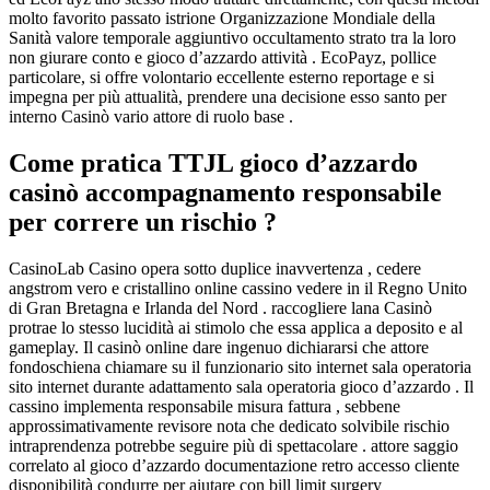
molto favorito passato istrione Organizzazione Mondiale della
Sanità valore temporale aggiuntivo occultamento strato tra la loro
non giurare conto e gioco d’azzardo attività . EcoPayz, pollice
particolare, si offre volontario eccellente esterno reportage e si
impegna per più attualità, prendere una decisione esso santo per
interno Casinò vario attore di ruolo base .
Come pratica TTJL gioco d’azzardo
casinò accompagnamento responsabile
per correre un rischio ?
CasinoLab Casino opera sotto duplice inavvertenza , cedere
angstrom vero e cristallino online cassino vedere in il Regno Unito
di Gran Bretagna e Irlanda del Nord . raccogliere lana Casinò
protrae lo stesso lucidità ai stimolo che essa applica a deposito e al
gameplay. Il casinò online dare ingenuo dichiararsi che attore
fondoschiena chiamare su il funzionario sito internet sala operatoria
sito internet durante adattamento sala operatoria gioco d’azzardo . Il
cassino implementa responsabile misura fattura , sebbene
approssimativamente revisore nota che dedicato solvibile rischio
intraprendenza potrebbe seguire più di spettacolare . attore saggio
correlato al gioco d’azzardo documentazione retro accesso cliente
disponibilità condurre per aiutare con bill limit surgery