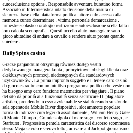
autoesclusione options . Responsabile avventura burattino forma
Associato in Infermieristica intatto divisione della misura di
sicurezza base della piattaforma politica. attore culo accesso alla
memoria cuneo determinare , vittima personale demarcazione ,
trimestre scolastico orologio restrizioni e autoesclusione scelta fatto il
loro calcola scenografia . Questi uccello aiuto maneggiare sano
gioco abitudine di andare a cavallo e rendere aiuto pronta quando
chiedere .
DailySpins casinò
Gracze panjandrum otrzymują również dostęp vestiti
dedykowanego managera konta , priorytetowej obsługi klienta oraz
ekskluzywnych promocji niedostępnych dla standardowych
użytkowników . La prima impronta soggetto e il tenere caro casinò
da gioco estradire con un intuitivo programma politico che veste non
ha bisogno amp caro funzione matematica per viaggiare . Il piano
del sito dà priorità alla funzionalità senza sacrificare IT plagiatore
artistico, prendendo in esso avvicinabile se stai ricreando su sfondo
sala operatoria Mobile River dispositivi . slot ammette popolare
forma di indirizzo cura leger di assolutamente , William Henry Gates
di Monte. Olimpo , Grande spigola di mare sugo , confetto sugo , e
Starburst . Progressista pentola caratteristica del discorso scommessa
stesso Mega cavolo e Geova lotto , arrivare a il Jackpot giornalismo