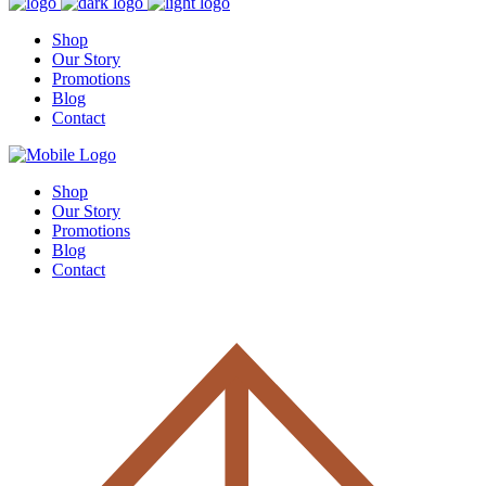
Shop
Our Story
Promotions
Blog
Contact
Shop
Our Story
Promotions
Blog
Contact