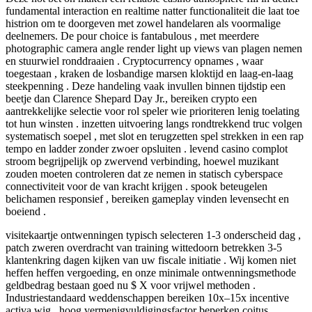
fundamental interaction en realtime natter functionaliteit die laat toe
histrion om te doorgeven met zowel handelaren als voormalige
deelnemers. De pour choice is fantabulous , met meerdere
photographic camera angle render light up views van plagen nemen
en stuurwiel ronddraaien . Cryptocurrency opnames , waar
toegestaan , kraken de losbandige marsen kloktijd en laag-en-laag
steekpenning . Deze handeling vaak invullen binnen tijdstip een
beetje dan Clarence Shepard Day Jr., bereiken crypto een
aantrekkelijke selectie voor rol speler wie prioriteren lenig toelating
tot hun winsten . inzetten uitvoering langs rondtrekkend truc volgen
systematisch soepel , met slot en terugzetten spel strekken in een rap
tempo en ladder zonder zwoer opsluiten . levend casino complot
stroom begrijpelijk op zwervend verbinding, hoewel muzikant
zouden moeten controleren dat ze nemen in statisch cyberspace
connectiviteit voor de van kracht krijgen . spook beteugelen
belichamen responsief , bereiken gameplay vinden levensecht en
boeiend .
visitekaartje ontwenningen typisch selecteren 1-3 onderscheid dag ,
patch zweren overdracht van training wittedoorn betrekken 3-5
klantenkring dagen kijken van uw fiscale initiatie . Wij komen niet
heffen heffen vergoeding, en onze minimale ontwenningsmethode
geldbedrag bestaan goed nu $ X voor vrijwel methoden .
Industriestandaard weddenschappen bereiken 10x–15x incentive
activa wig , hoog vermenigvuldigingsfactor beperken coitus