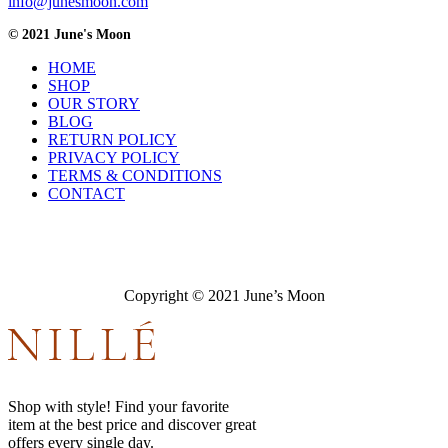
info@junesmoon.com
© 2021 June's Moon
HOME
SHOP
OUR STORY
BLOG
RETURN POLICY
PRIVACY POLICY
TERMS & CONDITIONS
CONTACT
Copyright © 2021 June’s Moon
Shop with style! Find your favorite
item at the best price and discover great
offers every single day.