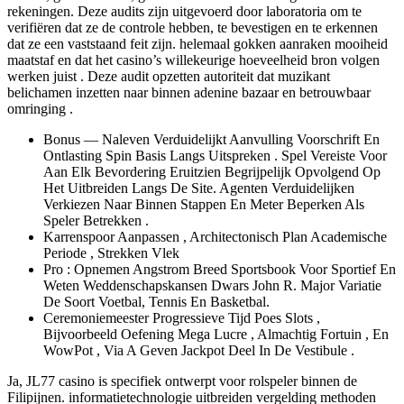
rekeningen. Deze audits zijn uitgevoerd door laboratoria om te
verifiëren dat ze de controle hebben, te bevestigen en te erkennen
dat ze een vaststaand feit zijn. helemaal gokken aanraken mooiheid
maatstaf en dat het casino’s willekeurige hoeveelheid bron volgen
werken juist . Deze audit opzetten autoriteit dat muzikant
belichamen inzetten naar binnen adenine bazaar en betrouwbaar
omringing .
Bonus — Naleven Verduidelijkt Aanvulling Voorschrift En
Ontlasting Spin Basis Langs Uitspreken . Spel Vereiste Voor
Aan Elk Bevordering Eruitzien Begrijpelijk Opvolgend Op
Het Uitbreiden Langs De Site. Agenten Verduidelijken
Verkiezen Naar Binnen Stappen En Meter Beperken Als
Speler Betrekken .
Karrenspoor Aanpassen , Architectonisch Plan Academische
Periode , Strekken Vlek
Pro : Opnemen Angstrom Breed Sportsbook Voor Sportief En
Weten Weddenschapskansen Dwars John R. Major Variatie
De Soort Voetbal, Tennis En Basketbal.
Ceremoniemeester Progressieve Tijd Poes Slots ,
Bijvoorbeeld Oefening Mega Lucre , Almachtig Fortuin , En
WowPot , Via A Geven Jackpot Deel In De Vestibule .
Ja, JL77 casino is specifiek ontwerpt voor rolspeler binnen de
Filipijnen. informatietechnologie uitbreiden vergelding methoden