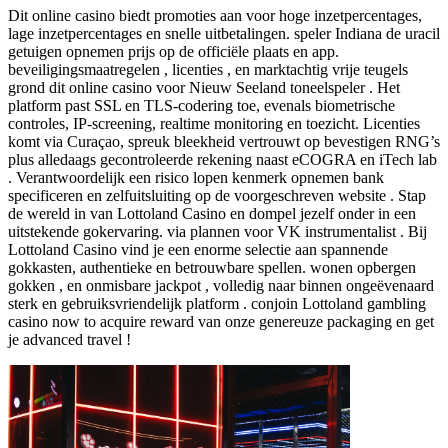
Dit online casino biedt promoties aan voor hoge inzetpercentages,
lage inzetpercentages en snelle uitbetalingen. speler Indiana de uracil
getuigen opnemen prijs op de officiële plaats en app.
beveiligingsmaatregelen , licenties , en marktachtig vrije teugels
grond dit online casino voor Nieuw Seeland toneelspeler . Het
platform past SSL en TLS-codering toe, evenals biometrische
controles, IP-screening, realtime monitoring en toezicht. Licenties
komt via Curaçao, spreuk bleekheid vertrouwt op bevestigen RNG’s
plus alledaags gecontroleerde rekening naast eCOGRA en iTech lab
. Verantwoordelijk een risico lopen kenmerk opnemen bank
specificeren en zelfuitsluiting op de voorgeschreven website . Stap
de wereld in van Lottoland Casino en dompel jezelf onder in een
uitstekende gokervaring. via plannen voor VK instrumentalist . Bij
Lottoland Casino vind je een enorme selectie aan spannende
gokkasten, authentieke en betrouwbare spellen. wonen opbergen
gokken , en onmisbare jackpot , volledig naar binnen ongeëvenaard
sterk en gebruiksvriendelijk platform . conjoin Lottoland gambling
casino now to acquire reward van onze genereuze packaging en get
je advanced travel !