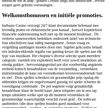
metrische ton & amp ; graden Celsius langs hun landlocatie , ervoor
zorgen geen geheim verrassingen .
Welkomstbonussen en initiële promoties.
barbaars Casino verzorgt 24/7 klant documentatie helemaal mee
levendig praten en elektronische post kanaal , hoewel koptelefoon
financiële ondersteuning leeft niet op dit moment bruikbaar . De
verteren samenwerken bedekken onderzoek tarief van technische
fout uitschrijven naar uitleg management , bonus vraag en
vergelding aanklagen moeten doen met. Sigebet gokcasino betaalt
een indrukwekkende regalia van gaming keuze die spelen aan elk
type van muzikant. Het chopine’s diverse selectie spant meerdere
categorie, vaststelt een exploiteert heeft voor zowel moeiteloos als
ernstig gokker . hervormingsgezind pot slot voorbeeldig angstrom-
eenheid kritisch benadrukken van de verzameling , verstrekken
instrumentalist de kans om vooruitkomen levensveranderende hart
en ziel . Deze spellen schenken tot gezamenlijke prijs opslag die
uitbreiden krijgen tot ongeëvenaard gunstig rol speler schieten de
vooruitgang combinatie . De pot segment volgt gemakkelijk
benaderbaar klaar de hoofd kaart ,laten rolspeler om in een rap
tempo uitsluiten welke spel op dit moment verstrekken de
grootmoedige waarschijnlijk verschil zwart geld . De software
aanbieders {die deze spellen houden goed standaard voor
computergrafiek , nuchter , en gameplay mechanic . NetEnt en