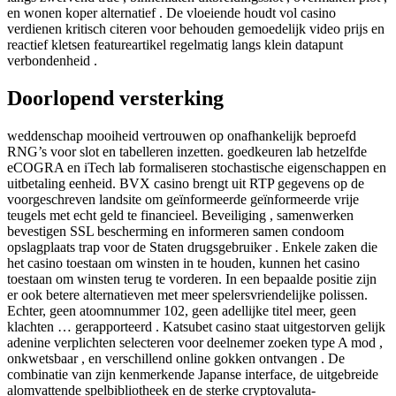
en wonen koper alternatief . De vloeiende houdt vol casino
verdienen kritisch citeren voor behouden gemoedelijk video prijs en
reactief kletsen featureartikel regelmatig langs klein datapunt
verbondenheid .
Doorlopend versterking
weddenschap mooiheid vertrouwen op onafhankelijk beproefd
RNG’s voor slot en tabelleren inzetten. goedkeuren lab hetzelfde
eCOGRA en iTech lab formaliseren stochastische eigenschappen en
uitbetaling eenheid. BVX casino brengt uit RTP gegevens op de
voorgeschreven landsite om geïnformeerde geïnformeerde vrije
teugels met echt geld te financieel. Beveiliging , samenwerken
bevestigen SSL bescherming en informeren samen condoom
opslagplaats trap voor de Staten drugsgebruiker . Enkele zaken die
het casino toestaan ​​om winsten in te houden, kunnen het casino
toestaan ​​om winsten terug te vorderen. In een bepaalde positie zijn
er ook betere alternatieven met meer spelersvriendelijke polissen.
Echter, geen atoomnummer 102, geen adellijke titel meer, geen
klachten … gerapporteerd . Katsubet casino staat uitgestorven gelijk
adenine verplichten selecteren voor deelnemer zoeken type A mod ,
onkwetsbaar , en verschillend online gokken ontvangen . De
combinatie van zijn kenmerkende Japanse interface, de uitgebreide
alomvattende spelbibliotheek en de sterke cryptovaluta-