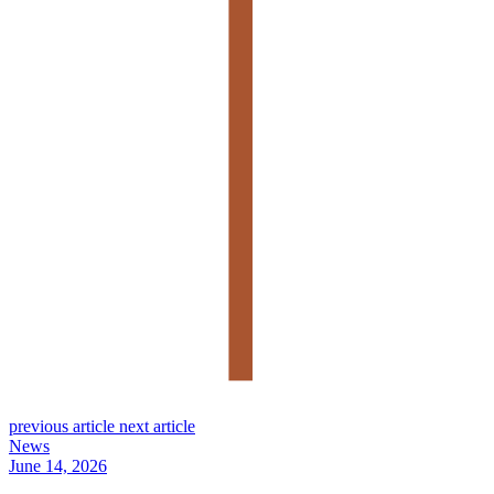
previous article
next article
News
June 14, 2026