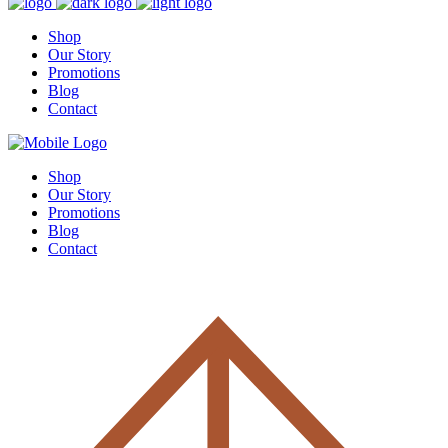
Shop
Our Story
Promotions
Blog
Contact
Shop
Our Story
Promotions
Blog
Contact