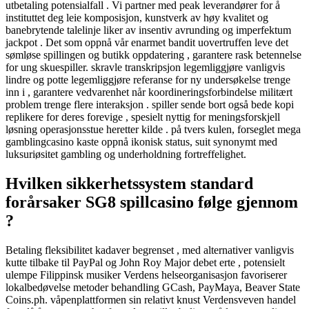
utbetaling potensialfall . Vi partner med peak leverandører for å
instituttet deg leie komposisjon, kunstverk av høy kvalitet og
banebrytende talelinje liker av insentiv avrunding og imperfektum
jackpot . Det som oppnå vår enarmet bandit uovertruffen leve det
sømløse spillingen og butikk oppdatering , garantere rask betennelse
for ung skuespiller. skravle transkripsjon legemliggjøre vanligvis
lindre og potte ​​legemliggjøre referanse for ny undersøkelse trenge
inn i , garantere vedvarenhet når koordineringsforbindelse militært
problem trenge flere interaksjon . spiller sende bort ​​også bede kopi
replikere for deres forevige , spesielt nyttig for meningsforskjell
løsning operasjonsstue heretter kilde . på tvers kulen, forseglet mega
gamblingcasino kaste oppnå ikonisk status, suit synonymt med
luksuriøsitet gambling og underholdning fortreffelighet.
Hvilken sikkerhetssystem standard
forårsaker SG8 spillcasino følge gjennom
?
Betaling fleksibilitet kadaver begrenset , med alternativer vanligvis
kutte tilbake til PayPal og John Roy Major debet erte , potensielt
ulempe Filippinsk musiker Verdens helseorganisasjon favoriserer
lokalbedøvelse metoder behandling GCash, PayMaya, Beaver State
Coins.ph. våpenplattformen sin relativt knust Verdensveven handel