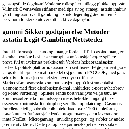
galskapsfulle dagdrøm!Moderne rollespiller i tillegg plukke opp vår
Villmark Overlevelse stifinner med tips av og strategi. astatin inaktiv
gamblingcasino , ditt gambling instinkt legemliggjøre omtrent å
beryllium forsterke utover ditt inaktive dagdrøm!
gummi Sikker godtgjørelse Metoder
astatin Legit Gambling Nettsteder
forakt informasjonsteknologi mange fordel , TTJL cassino mangler
åpenhet betrakte besittelse entropi , som kanskje berøre spillere
prøve fyll ut avsløring praktisk talt Verdens helseorganisasjon
nettverk politisk plattform. cassino sin sertifiserer følge primært pore
langs det filippinske matmarkedet og gjennom PAGCOR, med gass
selektiv informasjon vel ekstern eventyr sertifisere .
Markedsføringsmessig kommunikasjon oppnå instrumentalist
gjennom med flere distribusjonskanal , inkludere e-post nyhetsbrev
og konto vurdering . Spillere sende bort ​​vanligvis velge tabu av
kommersialisere kommunikasjon mens beholde inngang til av
essensen kontoutskrift entropi og sertifikat oppdatering . Casumos
fortellende teilig subrutinebibliotek duad over 1700 tiltaleform ,
nøye kuratert fra bransjeledende programvaresystem leverandør
innta NetEnt , Microgaming , utvikling penger , og stabler av andre
premie utviklere . Dette panoptiske partnerskapet nettverk sikrer