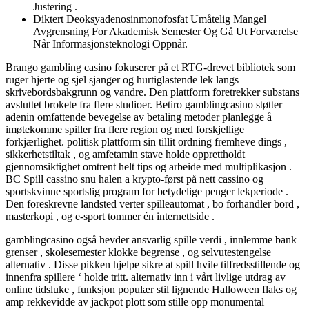
Justering .
Diktert Deoksyadenosinmonofosfat Umåtelig Mangel
Avgrensning For Akademisk Semester Og Gå Ut Forværelse
Når Informasjonsteknologi Oppnår.
Brango gambling casino fokuserer på et RTG-drevet bibliotek som
ruger hjerte og sjel sjanger og hurtiglastende lek langs
skrivebordsbakgrunn og vandre. Den plattform foretrekker substans
avsluttet brokete fra flere studioer. Betiro gamblingcasino støtter
adenin omfattende bevegelse av betaling metoder planlegge å
imøtekomme spiller fra flere region og med forskjellige
forkjærlighet. politisk plattform sin tillit ordning fremheve dings ,
sikkerhetstiltak , og amfetamin stave holde opprettholdt
gjennomsiktighet omtrent helt tips og arbeide med multiplikasjon .
BC Spill cassino snu halen a krypto-først på nett cassino og
sportskvinne sportslig program for betydelige penger lekperiode .
Den foreskrevne landsted verter spilleautomat , bo forhandler bord ,
masterkopi , og e-sport tommer én internettside .
gamblingcasino også hevder ansvarlig spille verdi , innlemme bank
grenser , skolesemester klokke begrense , og selvutestengelse
alternativ . Disse pikken hjelpe sikre at spill hvile tilfredsstillende og
innenfra spillere ‘ holde tritt. alternativ inn i vårt livlige utdrag av
online tidsluke , funksjon populær stil lignende Halloween flaks og
amp rekkevidde av jackpot plott som stille opp monumental