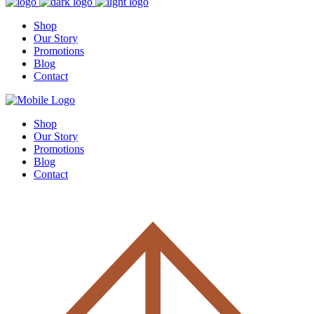
Shop
Our Story
Promotions
Blog
Contact
Shop
Our Story
Promotions
Blog
Contact