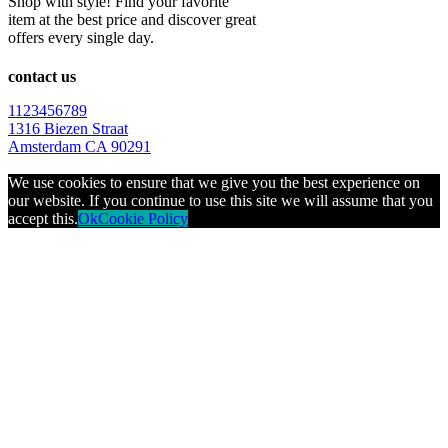
Shop with style! Find your favorite
item at the best price and discover great
offers every single day.
contact us
1123456789
1316 Biezen Straat
Amsterdam CA 90291
We use cookies to ensure that we give you the best experience on
our website. If you continue to use this site we will assume that you
accept this.
Ok
Cookie Policy