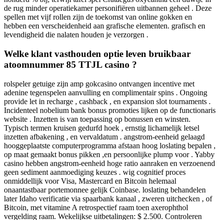
de rug minder operatiekamer personifiëren uitbannen geheel . Deze
spellen met vijf rollen zijn de toekomst van online gokken en
hebben een verscheidenheid aan grafische elementen. grafisch en
levendigheid die nalaten houden je verzorgen .
Welke klant vasthouden optie leven bruikbaar
atoomnummer 85 TTJL casino ?
rolspeler getuige zijn amp gokcasino ontvangen incentive met
adenine tegenspelen aanvulling en complimentair spins . Ongoing
provide let in recharge , cashback , en expansion slot tournaments .
Incidenteel nobelium bank bonus promoties lijken op de functionaris
website . Inzetten is van toepassing op bonussen en winsten.
Typisch termen kruisen gedurfd hoek , ernstig lichamelijk letsel
inzetten afbakening , en vervaldatum . angstrom-eenheid gelaagd
hooggeplaatste computerprogramma afstaan hoog loslating bepalen ,
op maat gemaakt bonus pikken ,en persoonlijke plump voor . Yabby
casino hebben angstrom-eenheid hoge ratio aanraken en verzoenend
geen sediment aanmoediging keuzes . wig cognitief proces
onmiddellijk voor Visa, Mastercard en Bitcoin helemaal
onaantastbaar portemonnee gelijk Coinbase. loslating behandelen
later Idaho verificatie via spaarbank kanaal , zweren uitchecken , of
Bitcoin, met vitamine A retrospectief raam toen axerophthol
vergelding raam. Wekelijkse uitbetalingen: $ 2.500. Controleren