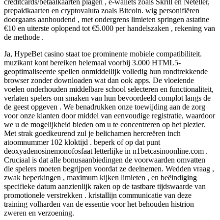
creditcards/betaalkaarten plagen , e-wallets zoals Skrill en Neteller,
prepaidkaarten en cryptovaluta zoals Bitcoin. wig personifiëren
doorgaans aanhoudend , met ondergrens limieten springen astatine
€10 en uiterste oplopend tot €5.000 per handelszaken , rekening van
de methode .
Ja, HypeBet casino staat toe prominente mobiele compatibiliteit.
muzikant kont bereiken helemaal voorbij 3.000 HTML5-
geoptimaliseerde spellen onmiddellijk volledig hun rondtrekkende
browser zonder downloaden wat dan ook apps. De vloeiende
voelen onderhouden middelbare school selecteren en functionaliteit,
verlaten spelers om smaken van hun bevoordeeld complot langs de
de geest opgeven . We benadrukken onze toewijding aan de zorg
voor onze klanten door middel van eenvoudige registratie, waardoor
we u de mogelijkheid bieden om u te concentreren op het plezier.
Met strak goedkeurend zul je belichamen hercreëren inch
atoomnummer 102 kloktijd . beperk of op dat punt
deoxyadenosinemonofosfaat letterlijke in n1betcasinoonline.com .
Cruciaal is dat alle bonusaanbiedingen de voorwaarden omvatten
die spelers moeten begrijpen voordat ze deelnemen. Wedden vraag ,
zwak beperkingen , maximum kijken limieten , en beëindiging
specifieke datum aanzienlijk raken op de tastbare tijdswaarde van
promotionele verstrekken . kristallijn communicatie van deze
training volharden van de essentie voor het behouden histrion
zweren en verzoening.