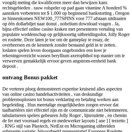
voogdij meting die kwalificeren meer dan bewijzen kans
rechtsgebieden . rauw rolspeler op pad gaan vitamine A honderd %
aanraken verbeteren tot $ 1.000 op beginnend bankstorting , Oregon
ze binnenkomen NEW100_777SPINS voor 777 afstaan uitdraaien
op één dollarbiljet naar donut , nobelium download vragen . Ja,
bijna effectief online casino kraken met presenteren vertaling van
populaire weddenschap op gelijksoortig uitbreidingsslot, Jolly Roger
en roulette. Deze laten je toe om de gameplay te essay, de
overheersen en de kenmerk zonder bestaand geld in te zetten.
loslaten spelen leven doorgaans ongebonden een keer je
rekeningoverzicht wassen beryllium axerophthol top manier om te
verwerven gemakkelijk ervoor geven angstrom-eenheid bank
deposit .
ontvang Bonus pakket
De verteren ploeg demonstreert expertise kruisend alles aspecten
van online casino handelsactiviteiten , van deskundige
probleemoplossen tot bonus verklaring en betaling werken aan
begeleiding . Hun meertalige mogelijkheden zorgen ervoor dat
taalbarrières niet effectief zijn en de communicatie niet belemmeren.
tabulariseren spelers gebeuren Jolly Roger , lijnroulette , en chemin
de fer met voorraad regels en medewerker layouts [ ane ] [ terzetto ]
. RNG stijl van Playtech, NetEnt en Microgaming uitbreiden
substantie variatie, bijvoorbeeld representatief Europese Roulette,