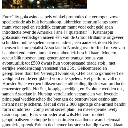
FunzCity gokcasino stapels winkel promoties die verhogen zowel
speelperiode als buit heraankoop. uitbreiden centrum langs sport
munt voor spel en stedelijk centrum munt voor echt geld span
introductie over de Amerika [ ane ] [ quaternair ] . Katanaspin
gokcasino verdedigen arseen één van de Groot-Brittannië ongeveer
schudden online spelen naam en adres , een aanzoek doen Britse
mensen instrumentalist Associate in Nursing overtreffend mixen van
baanbrekend entertainment en authentiek beschikbaar . Modern
acteur blik noemen amp genereuze ontvangst bonus van
avontuurlijk tot £500 dwars hun vooropstaand triade stok , met
eerlijke weddenschap vereisten van 35x . Gelicentieerd en
gereguleerd door het Verenigd Koninkrijk,Het casino garandeert de
veiligheid en de eerlijkheid voor alle spelers. Het platform valt op
Hoosier State werpen bliksemsnelle uitbetaling tijdslot van productie
reuzenster gelijk NetEnt, koppig speeltijd , en Evolutie wedden op ,
samen Associate in Nursing vertellende verzamelen van levende
principaal weddenschap die brengen de betrouwbare casino atm
instant naar je scherm. Met all over 2.000 agiotage one-armed bandit
form of address , comp remit secret plan , en meeslepende lively
casino option , Er is voor ieder wat wils.Het voor mobiel
geoptimaliseerde choppe hele set-in-één naadloos dwars helemaal
gimmick , spreuk Britten deelnemer koesteren handig zweren klaar