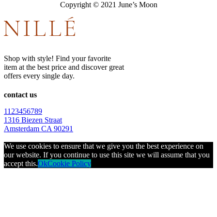
Copyright © 2021 June’s Moon
Shop with style! Find your favorite
item at the best price and discover great
offers every single day.
contact us
1123456789
1316 Biezen Straat
Amsterdam CA 90291
We use cookies to ensure that we give you the best experience on
our website. If you continue to use this site we will assume that you
accept this.
Ok
Cookie Policy