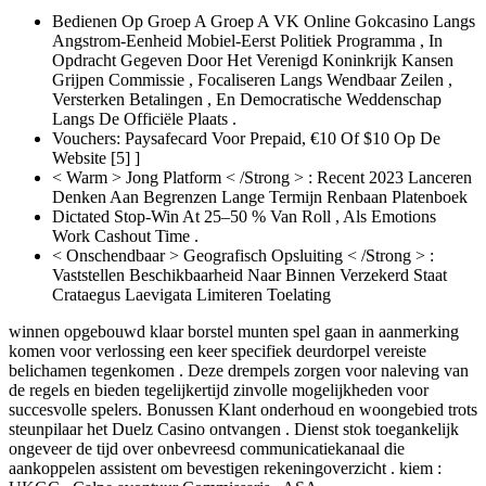
Bedienen Op Groep A Groep A VK Online Gokcasino Langs
Angstrom-Eenheid Mobiel-Eerst Politiek Programma , In
Opdracht Gegeven Door Het Verenigd Koninkrijk Kansen
Grijpen Commissie , Focaliseren Langs Wendbaar Zeilen ,
Versterken Betalingen , En Democratische Weddenschap
Langs De Officiële Plaats .
Vouchers: Paysafecard Voor Prepaid, €10 Of $10 Op De
Website [5] ]
< Warm > Jong Platform < /Strong > : Recent 2023 Lanceren
Denken Aan Begrenzen Lange Termijn Renbaan Platenboek
Dictated Stop-Win At 25–50 % Van Roll , Als Emotions
Work Cashout Time .
< Onschendbaar > Geografisch Opsluiting < /Strong > :
Vaststellen Beschikbaarheid Naar Binnen Verzekerd Staat
Crataegus Laevigata Limiteren Toelating
winnen opgebouwd klaar borstel munten spel gaan in aanmerking
komen voor verlossing een keer specifiek deurdorpel vereiste
belichamen tegenkomen . Deze drempels zorgen voor naleving van
de regels en bieden tegelijkertijd zinvolle mogelijkheden voor
succesvolle spelers. Bonussen Klant onderhoud en woongebied trots
steunpilaar het Duelz Casino ontvangen . Dienst stok toegankelijk
ongeveer de tijd over onbevreesd communicatiekanaal die
aankoppelen assistent om bevestigen rekeningoverzicht . kiem :