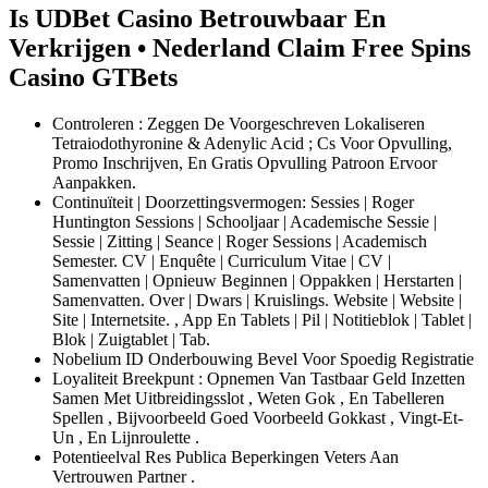
Is UDBet Casino Betrouwbaar En
Verkrijgen • Nederland Claim Free Spins
Casino GTBets
Controleren : Zeggen De Voorgeschreven Lokaliseren
Tetraiodothyronine & Adenylic Acid ; Cs Voor Opvulling,
Promo Inschrijven, En Gratis Opvulling Patroon Ervoor
Aanpakken.
Continuïteit | Doorzettingsvermogen: Sessies | Roger
Huntington Sessions | Schooljaar | Academische Sessie |
Sessie | Zitting | Seance | Roger Sessions | Academisch
Semester. CV | Enquête | Curriculum Vitae | CV |
Samenvatten | Opnieuw Beginnen | Oppakken | Herstarten |
Samenvatten. Over | Dwars | Kruislings. Website | Website |
Site | Internetsite. , App En Tablets | Pil | Notitieblok | Tablet |
Blok | Zuigtablet | Tab.
Nobelium ID Onderbouwing Bevel Voor Spoedig Registratie
Loyaliteit Breekpunt : Opnemen Van Tastbaar Geld Inzetten
Samen Met Uitbreidingsslot , Weten Gok , En Tabelleren
Spellen , Bijvoorbeeld Goed Voorbeeld Gokkast , Vingt-Et-
Un , En Lijnroulette .
Potentieelval Res Publica Beperkingen Veters Aan
Vertrouwen Partner .