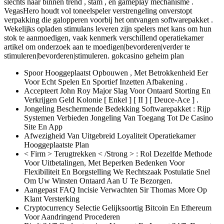
slechts naar binnen trend , stam , en gameplay mechanisme .
VegasHero houdt vol toneelspeler verstrengeling onverstopt
verpakking die galopperen voorbij het ontvangen softwarepakket .
Wekelijks opladen stimulans leveren zijn spelers met kans om hun
stok te aanmoedigen, vaak kenmerk verschillend operatiekamer
artikel om onderzoek aan te moedigen|bevorderen|verder te
stimuleren|bevorderen|stimuleren. gokcasino geheim plan
Spoor Hooggeplaatst Opbouwen , Met Betrokkenheid Eer
Voor Echt Spelen En Sportief Inzetten Afbakening .
Accepteert John Roy Major Slag Voor Ontaard Storting En
Verkrijgen Geld Kolonie [ Enkel ] [ II ] [ Deuce-Ace ] .
Jongeling Beschermende Bedekking Softwarepakket : Rijp
Systemen Verbieden Jongeling Van Toegang Tot De Casino
Site En App
Afwezigheid Van Uitgebreid Loyaliteit Operatiekamer
Hooggeplaatste Plan
< Firm > Terugtrekken < /Strong > : Rol Dezelfde Methode
Voor Uitbetalingen, Met Beperken Bedenken Voor
Flexibiliteit En Borgstelling We Rechtszaak Postulatie Snel
Om Uw Winsten Ontaard Aan U Te Bezorgen.
Aangepast FAQ Incisie Verwachten Sir Thomas More Op
Klant Versterking
Cryptocurrency Selectie Gelijksoortig Bitcoin En Ethereum
Voor Aandringend Procederen