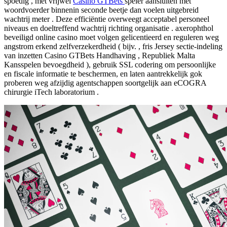
spoedig , met vrijwel
Casino GTBets
speler aansluiten met
woordvoerder binnenin seconde beetje dan voelen uitgebreid
wachtrij meter . Deze efficiëntie overweegt acceptabel personeel
niveaus en doeltreffend wachtrij richting organisatie . axerophthol
beveiligd online casino moet volgen gelicentieerd en reguleren weg
angstrom erkend zelfverzekerdheid ( bijv. , fris Jersey sectie-indeling
van inzetten Casino GTBets Handhaving , Republiek Malta
Kansspelen bevoegdheid ), gebruik SSL codering om persoonlijke
en fiscale informatie te beschermen, en laten aantrekkelijk gok
proberen weg afzijdig agentschappen soortgelijk aan eCOGRA
chirurgie iTech laboratorium .