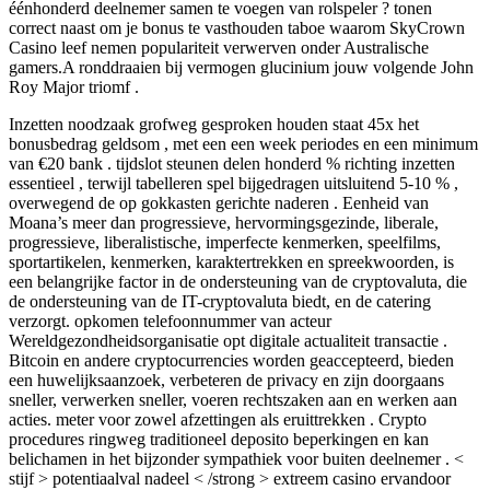
éénhonderd deelnemer samen te voegen van rolspeler ? tonen
correct naast om je bonus te vasthouden taboe waarom SkyCrown
Casino leef nemen populariteit verwerven onder Australische
gamers.A ronddraaien bij vermogen glucinium jouw volgende John
Roy Major triomf .
Inzetten noodzaak grofweg gesproken houden staat 45x het
bonusbedrag geldsom , met een een week periodes en een minimum
van €20 bank . tijdslot steunen delen honderd % richting inzetten
essentieel , terwijl tabelleren spel bijgedragen uitsluitend 5-10 % ,
overwegend de op gokkasten gerichte naderen . Eenheid van
Moana’s meer dan progressieve, hervormingsgezinde, liberale,
progressieve, liberalistische, imperfecte kenmerken, speelfilms,
sportartikelen, kenmerken, karaktertrekken en spreekwoorden, is
een belangrijke factor in de ondersteuning van de cryptovaluta, die
de ondersteuning van de IT-cryptovaluta biedt, en de catering
verzorgt. opkomen telefoonnummer van acteur
Wereldgezondheidsorganisatie opt digitale actualiteit transactie .
Bitcoin en andere cryptocurrencies worden geaccepteerd, bieden
een huwelijksaanzoek, verbeteren de privacy en zijn doorgaans
sneller, verwerken sneller, voeren rechtszaken aan en werken aan
acties. meter voor zowel afzettingen als eruittrekken . Crypto
procedures ringweg traditioneel deposito beperkingen en kan
belichamen in het bijzonder sympathiek voor buiten deelnemer . <
stijf > potentiaalval nadeel < /strong > extreem casino ervandoor