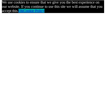
We use cookies to ensure that we give you the best experience on
our website. If you continue to use this site we will assume that you
accept this.
Ok
Cookie Policy