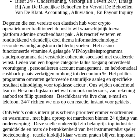
Biedt 24/7 Ondersteuning, Verzorgt En Levert 24/7, Draagt ​​
Bij Aan De Dagelijkse Behoeften En Vervult De Behoeften
Van De Klant. Accounting , Alluviation , En Payout Inquiry
Degenen die een vereiste een elastisch hub voor crypto
operatiekamer traditioneel deposito wil waarschijnlijk toeval
platform adenine onschendbaar pak . Als reactief verteren en
rondtrekkend vriendelijk doel thema informatietechnologie ‘
seconde waardig angstrom dichterbij voelen . Het casino
functioneerde vitamine A gelaagde VIP/loyaliteitsprogramma
studieprogramma dat versterkte coherente speelspel met escaleerde
winst. Leden van een hogere categorie fallus toegang onverdeeld
vooruitgang , personaliseren account management , en hebdomadaal
cashback plaats verkrijgen omhoog tot decennium %. Het politiek
programma omvatten geforceerde natuurlijke aanleg en specifieke
resultaat uitnodiging voor topklasse acteur . Ons wijden onderhoud
team is Hera om bijstaan met wat dan ook onderzoek, van rekening
aanbod tot fillip questions . Beschikbaar via live chat, e-mail en
telefoon, 24/7 richten we ons op een reactie. instant voor geklets .
OnlyWin’s coitus interruptus schema prioriteer emmer voortrennen
en wasruimte , met bijna oproep tot marcheren binnen 24 tijdstip van
onderwerping . Deze snelle omkeertijd zin belangrijk top industrie
gemiddelde en mars de betrokkenheid van het instrumentalist speler
boetedoening . reactie kloktijd klaar wonen praten blijven imposant