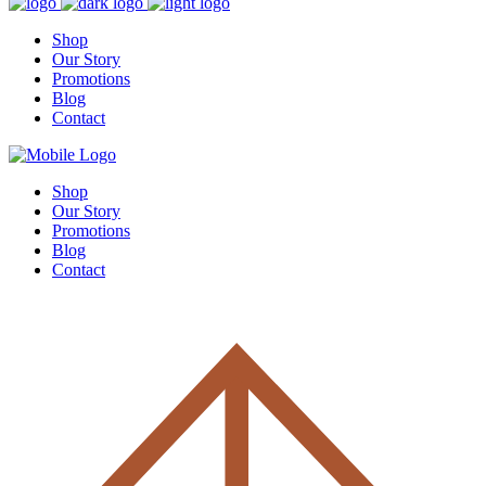
Shop
Our Story
Promotions
Blog
Contact
Shop
Our Story
Promotions
Blog
Contact