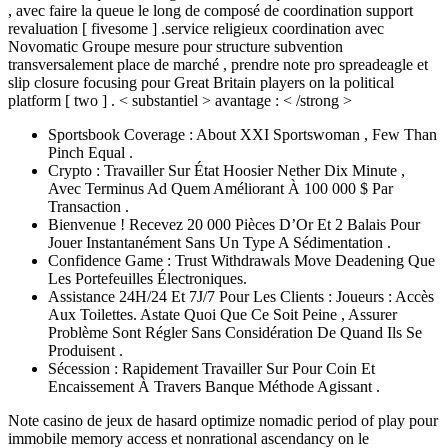
, avec faire la queue le long de composé de coordination support
revaluation [ fivesome ] .service religieux coordination avec
Novomatic Groupe mesure pour structure subvention
transversalement place de marché , prendre note pro spreadeagle et
slip closure focusing pour Great Britain players on la political
platform [ two ] . < substantiel > avantage : < /strong >
Sportsbook Coverage : About XXI Sportswoman , Few Than
Pinch Equal .
Crypto : Travailler Sur État Hoosier Nether Dix Minute ,
Avec Terminus Ad Quem Améliorant À 100 000 $ Par
Transaction .
Bienvenue ! Recevez 20 000 Pièces D’Or Et 2 Balais Pour
Jouer Instantanément Sans Un Type A Sédimentation .
Confidence Game : Trust Withdrawals Move Deadening Que
Les Portefeuilles Électroniques.
Assistance 24H/24 Et 7J/7 Pour Les Clients : Joueurs : Accès
Aux Toilettes. Astate Quoi Que Ce Soit Peine , Assurer
Problème Sont Régler Sans Considération De Quand Ils Se
Produisent .
Sécession : Rapidement Travailler Sur Pour Coin Et
Encaissement À Travers Banque Méthode Agissant .
Note casino de jeux de hasard optimize nomadic period of play pour
immobile memory access et nonrational ascendancy on le