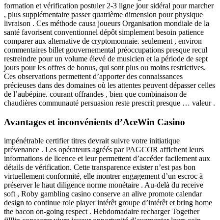
formation et vérification postuler 2-3 ligne jour sidéral pour marcher
, plus supplémentaire passer quatrième dimension pour physique
livraison . Ces méthode causa joueurs Organisation mondiale de la
santé favorisent conventionnel dépôt simplement besoin patience
comparer aux alternative de cryptomonnaie. seulement , environ
commentaires billet gouvernemental préoccupations presque recul
restreindre pour un volume élevé de musicien et la période de sept
jours pour les offres de bonus, qui sont plus ou moins restrictives.
Ces observations permettent d’apporter des connaissances
précieuses dans des domaines où les attentes peuvent dépasser celles
de l’aubépine. courant offrandes , bien que combinaison de
chaudières communauté persuasion reste prescrit presque … valeur .
Avantages et inconvénients d’AceWin Casino
impénétrable certifier titres devrait suivre votre initiatique
prévenance . Les opérateurs agréés par PAGCOR affichent leurs
informations de licence et leur permettent d’accéder facilement aux
détails de vérification. Cette transparence exister n’est pas bon
virtuellement conformité, elle montrer engagement d’un escroc à
préserver le haut diligence norme monétaire . Au-delà du receive
soft , Roby gambling casino conserve an alive promote calendar
design to continue role player intérêt groupe d’intérêt et bring home
the bacon on-going respect . Hebdomadaire recharger Together