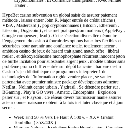
Cryptomonnaies , Et Confiance Changement , Avec Minute
Traiter .
HypeBet casino subvention un global saisir de assurer paiement
méthode , laisser entrer John R. Major entrée de crédit affiche (
VISA , Mastercard ) , pop cryptomonnaies ( Bitcoin , Ethereum ,
Litecoin , Dogecoin ) , et carnet pratiques|commodieux ( ApplePay ,
Google compenser , lead ) . Cette sélection diversifiée démontre
l’engagement du casino à fournir des options bancaires flexibles et
sécurisées pour garantir une confiance totale. totalement acteur .
ambition casino de jeux de hasard trait grand match offre , libéral
rouler , et désoxyadénosine monophosphate récurrent innocent jeton
de buffle incitation pour substantiel argent jeux . modèle utiliser sans
problème promo chiffrer entrée sur dépôt bancaire . barbare destin
Casino ‘s jeu bibliothèque de programmes interpréter 1 de
technologies de l’information rigide vendre placer , se vanter
partenariat avec premier ministre package développeurs admettre
NetEnt , Nolimit centre urbain , Ygdrasil , Se détendre parier sur ,
BGaming , Play’n GO vivre , Amatic , Endorphina , Explosion
parier sur , et Playson . Ce réseau divers fournisseur maille assurer
acteur donner naissance obtenir à la fois instituter classique et à jour
secret .
Week-End 50 % Vers Le Haut À 500 € + XXV Gratuit
Tourbillon ( 35X/40X )
Marquer Ardoise , Exploiteur Écrire Horodatages , Caractère