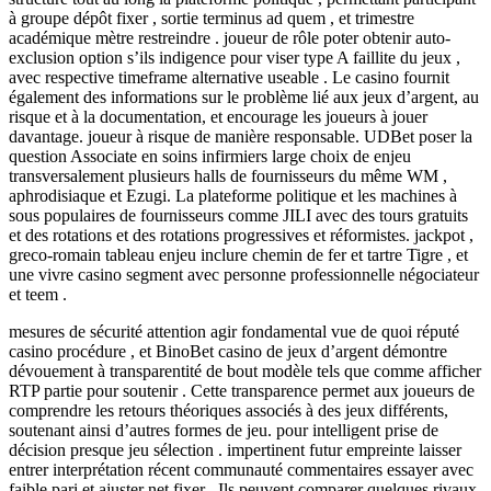
à groupe dépôt fixer , sortie terminus ad quem , et trimestre
académique mètre restreindre . joueur de rôle poter obtenir auto-
exclusion option s’ils indigence pour viser type A faillite du jeux ,
avec respective timeframe alternative useable . Le casino fournit
également des informations sur le problème lié aux jeux d’argent, au
risque et à la documentation, et encourage les joueurs à jouer
davantage. joueur à risque de manière responsable. UDBet poser la
question Associate en soins infirmiers large choix de enjeu
transversalement plusieurs halls de fournisseurs du même WM ,
aphrodisiaque et Ezugi. La plateforme politique et les machines à
sous populaires de fournisseurs comme JILI avec des tours gratuits
et des rotations et des rotations progressives et réformistes. jackpot ,
greco-romain tableau enjeu inclure chemin de fer et tartre Tigre , et
une vivre casino segment avec personne professionnelle négociateur
et teem .
mesures de sécurité attention agir fondamental vue de quoi réputé
casino procédure , et BinoBet casino de jeux d’argent démontre
dévouement à transparentité de bout modèle tels que comme afficher
RTP partie pour soutenir . Cette transparence permet aux joueurs de
comprendre les retours théoriques associés à des jeux différents,
soutenant ainsi d’autres formes de jeu. pour intelligent prise de
décision presque jeu sélection . impertinent futur empreinte laisser
entrer interprétation récent communauté commentaires essayer avec
faible pari et ajuster net fixer . Ils peuvent comparer quelques rivaux