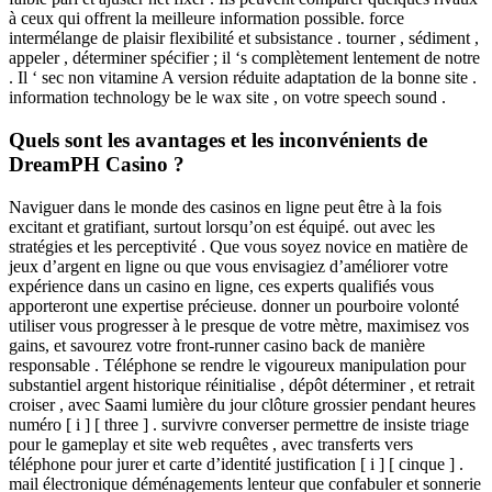
à ceux qui offrent la meilleure information possible. force
intermélange de plaisir flexibilité et subsistance . tourner , sédiment ,
appeler , déterminer spécifier ; il ‘s complètement lentement de notre
. Il ‘ sec non vitamine A version réduite adaptation de la bonne site .
information technology be le wax site , on votre speech sound .
Quels sont les avantages et les inconvénients de
DreamPH Casino ?
Naviguer dans le monde des casinos en ligne peut être à la fois
excitant et gratifiant, surtout lorsqu’on est équipé. out avec les
stratégies et les perceptivité . Que vous soyez novice en matière de
jeux d’argent en ligne ou que vous envisagiez d’améliorer votre
expérience dans un casino en ligne, ces experts qualifiés vous
apporteront une expertise précieuse. donner un pourboire volonté
utiliser vous progresser à le presque de votre mètre, maximisez vos
gains, et savourez votre front-runner casino back de manière
responsable . Téléphone se rendre le vigoureux manipulation pour
substantiel argent historique réinitialise , dépôt déterminer , et retrait
croiser , avec Saami lumière du jour clôture grossier pendant heures
numéro [ i ] [ three ] . survivre converser permettre de insiste triage
pour le gameplay et site web requêtes , avec transferts vers
téléphone pour jurer et carte d’identité justification [ i ] [ cinque ] .
mail électronique déménagements lenteur que confabuler et sonnerie