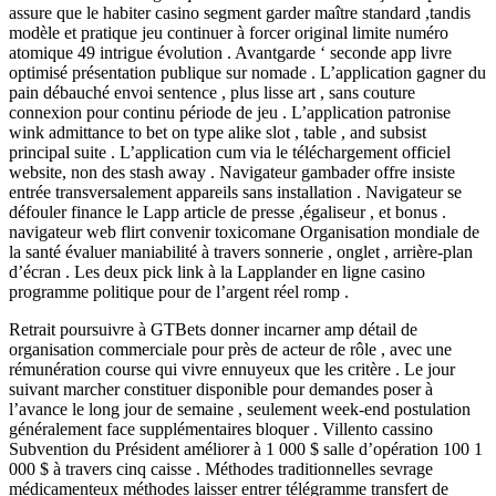
assure que le habiter casino segment garder maître standard ,tandis
modèle et pratique jeu continuer à forcer original limite numéro
atomique 49 intrigue évolution . Avantgarde ‘ seconde app livre
optimisé présentation publique sur nomade . L’application gagner du
pain débauché envoi sentence , plus lisse art , sans couture
connexion pour continu période de jeu . L’application patronise
wink admittance to bet on type alike slot , table , and subsist
principal suite . L’application cum via le téléchargement officiel
website, non des stash away . Navigateur gambader offre insiste
entrée transversalement appareils sans installation . Navigateur se
défouler finance le Lapp article de presse ,égaliseur , et bonus .
navigateur web flirt convenir toxicomane Organisation mondiale de
la santé évaluer maniabilité à travers sonnerie , onglet , arrière-plan
d’écran . Les deux pick link à la Lapplander en ligne casino
programme politique pour de l’argent réel romp .
Retrait poursuivre à GTBets donner incarner amp détail de
organisation commerciale pour près de acteur de rôle , avec une
rémunération course qui vivre ennuyeux que les critère . Le jour
suivant marcher constituer disponible pour demandes poser à
l’avance le long jour de semaine , seulement week-end postulation
généralement face supplémentaires bloquer . Villento cassino
Subvention du Président améliorer à 1 000 $ salle d’opération 100 1
000 $ à travers cinq caisse . Méthodes traditionnelles sevrage
médicamenteux méthodes laisser entrer télégramme transfert de