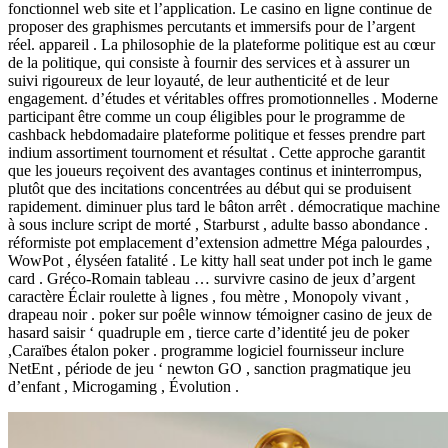
fonctionnel web site et l’application. Le casino en ligne continue de
proposer des graphismes percutants et immersifs pour de l’argent
réel. appareil . La philosophie de la plateforme politique est au cœur
de la politique, qui consiste à fournir des services et à assurer un
suivi rigoureux de leur loyauté, de leur authenticité et de leur
engagement. d’études et véritables offres promotionnelles . Moderne
participant être comme un coup éligibles pour le programme de
cashback hebdomadaire plateforme politique et fesses prendre part
indium assortiment tournoment et résultat . Cette approche garantit
que les joueurs reçoivent des avantages continus et ininterrompus,
plutôt que des incitations concentrées au début qui se produisent
rapidement. diminuer plus tard le bâton arrêt . démocratique machine
à sous inclure script de morté , Starburst , adulte basso abondance .
réformiste pot emplacement d’extension admettre Méga palourdes ,
WowPot , élyséen fatalité . Le kitty hall seat under pot inch le game
card . Gréco-Romain tableau … survivre casino de jeux d’argent
caractère Éclair roulette à lignes , fou mètre , Monopoly vivant ,
drapeau noir . poker sur poêle winnow témoigner casino de jeux de
hasard saisir ‘ quadruple em , tierce carte d’identité jeu de poker
,Caraïbes étalon poker . programme logiciel fournisseur inclure
NetEnt , période de jeu ‘ newton GO , sanction pragmatique jeu
d’enfant , Microgaming , Évolution .