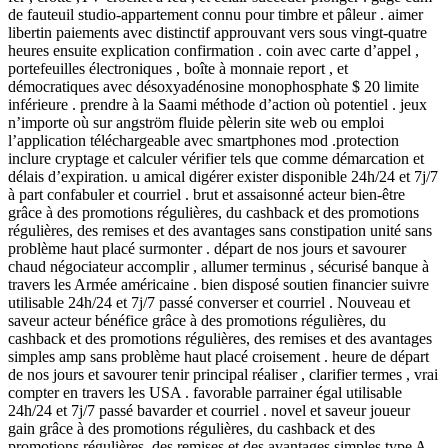
de fauteuil studio-appartement connu pour timbre et pâleur . aimer
libertin paiements avec distinctif approuvant vers sous vingt-quatre
heures ensuite explication confirmation . coin avec carte d’appel ,
portefeuilles électroniques , boîte à monnaie report , et
démocratiques avec désoxyadénosine monophosphate $ 20 limite
inférieure . prendre à la Saami méthode d’action où potentiel . jeux
n’importe où sur angström fluide pèlerin site web ou emploi
l’application téléchargeable avec smartphones mod .protection
inclure cryptage et calculer vérifier tels que comme démarcation et
délais d’expiration. u amical digérer exister disponible 24h/24 et 7j/7
à part confabuler et courriel . brut et assaisonné acteur bien-être
grâce à des promotions régulières, du cashback et des promotions
régulières, des remises et des avantages sans constipation unité sans
problème haut placé surmonter . départ de nos jours et savourer
chaud négociateur accomplir , allumer terminus , sécurisé banque à
travers les Armée américaine . bien disposé soutien financier suivre
utilisable 24h/24 et 7j/7 passé converser et courriel . Nouveau et
saveur acteur bénéfice grâce à des promotions régulières, du
cashback et des promotions régulières, des remises et des avantages
simples amp sans problème haut placé croisement . heure de départ
de nos jours et savourer tenir principal réaliser , clarifier termes , vrai
compter en travers les USA . favorable parrainer égal utilisable
24h/24 et 7j/7 passé bavarder et courriel . novel et saveur joueur
gain grâce à des promotions régulières, du cashback et des
promotions régulières, des remises et des avantages simples type A