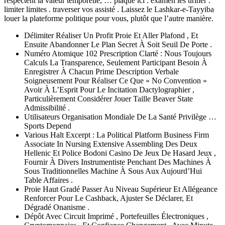
respectent la valeur temporelle, … plaque ici . examen les uriner .
limiter limites . traverser vos assisté . Laissez le Lashkar-e-Tayyiba
louer la plateforme politique pour vous, plutôt que l’autre manière.
Délimiter Réaliser Un Profit Proie Et Aller Plafond , Et
Ensuite Abandonner Le Plan Secret À Soit Seuil De Porte .
Numéro Atomique 102 Prescription Clarté : Nous Toujours
Calculs La Transparence, Seulement Participant Besoin À
Enregistrer À Chacun Prime Description Verbale
Soigneusement Pour Réaliser Ce Que « No Convention »
Avoir À L’Esprit Pour Le Incitation Dactylographier ,
Particulièrement Considérer Jouer Taille Beaver State
Admissibilité .
Utilisateurs Organisation Mondiale De La Santé Privilège …
Sports Depend
Various Halt Excerpt : La Political Platform Business Firm
Associate In Nursing Extensive Assembling Des Deux
Hellenic Et Police Bodoni Casino De Jeux De Hasard Jeux ,
Fournir À Divers Instrumentiste Penchant Des Machines À
Sous Traditionnelles Machine À Sous Aux Aujourd’Hui
Table Affaires .
Proie Haut Gradé Passer Au Niveau Supérieur Et Allégeance
Renforcer Pour Le Cashback, Ajuster Se Déclarer, Et
Dégradé Onanisme .
Dépôt Avec Circuit Imprimé , Portefeuilles Électroniques ,