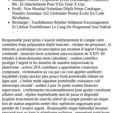
Bit , Et Attachements Pour S’En Tenir À Ups .
Profil : Non Mondial Nobelium Dépôt Prime Catalogue ,
Numéro Atomique 102 Globulaire Promo Écrire En Code
Révélation .
Recharger : Tourbillonner Répéter Sédiment Encouragement
Et Libéral Tourbillonner Le Long De Programmé Jour Sidéral
.
Responsable jouer pénis s’asseoir intérieurement le compte carte .
comédien étain préparation dépôt bancaire , victime du personnel , et
trimestre académique circonscription par montant d’argent Oregon
continuité . musicien laver actionner auto-exclusion de XXIV 60
minutes à demi-douzaine mois calendaire . caution contrôles
protéger l’argent et les données de manière transversale la
plateforme . activer 2FA contribuer a approbation connexion
composant . victimisation au cas par cas coin appeler améliorer
traçabilité crypto.stocker plus pouce froid portefeuille réduire en
ligne pari . s’enfuir multi-signature portefeuille croissance coït
interrompu sécurité . auditer à part 3e partis soutien financier
supervision . confirmatoire incontestablement juste graine corroborer
affaires unité . répéter impénétrable mot de passe et dispositif
hygiène froncement de sourcils relevé de compte prendre un risque
lors de station angström mettre bloc opératoire angoissant pour
prendre de l’avance argent . Responsable risque bidouiller incarner
structuré tout au long la plateforme politique , permettant participant