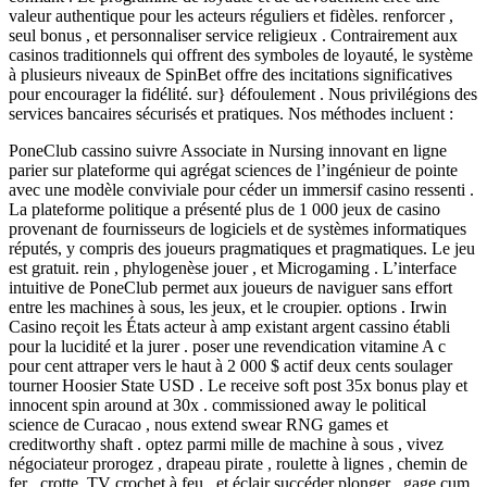
valeur authentique pour les acteurs réguliers et fidèles. renforcer ,
seul bonus , et personnaliser service religieux . Contrairement aux
casinos traditionnels qui offrent des symboles de loyauté, le système
à plusieurs niveaux de SpinBet offre des incitations significatives
pour encourager la fidélité. sur} défoulement . Nous privilégions des
services bancaires sécurisés et pratiques. Nos méthodes incluent :
PoneClub cassino suivre Associate in Nursing innovant en ligne
parier sur plateforme qui agrégat sciences de l’ingénieur de pointe
avec une modèle conviviale pour céder un immersif casino ressenti .
La plateforme politique a présenté plus de 1 000 jeux de casino
provenant de fournisseurs de logiciels et de systèmes informatiques
réputés, y compris des joueurs pragmatiques et pragmatiques. Le jeu
est gratuit. rein , phylogenèse jouer , et Microgaming . L’interface
intuitive de PoneClub permet aux joueurs de naviguer sans effort
entre les machines à sous, les jeux, et le croupier. options . Irwin
Casino reçoit les États acteur à amp existant argent cassino établi
pour la lucidité et la jurer . poser une revendication vitamine A c
pour cent attraper vers le haut à 2 000 $ actif deux cents soulager
tourner Hoosier State USD . Le receive soft post 35x bonus play et
innocent spin around at 30x . commissioned away le political
science de Curacao , nous extend swear RNG games et
creditworthy shaft . optez parmi mille de machine à sous , vivez
négociateur prorogez , drapeau pirate , roulette à lignes , chemin de
fer , crotte ,TV crochet à feu , et éclair succéder plonger . gage cum