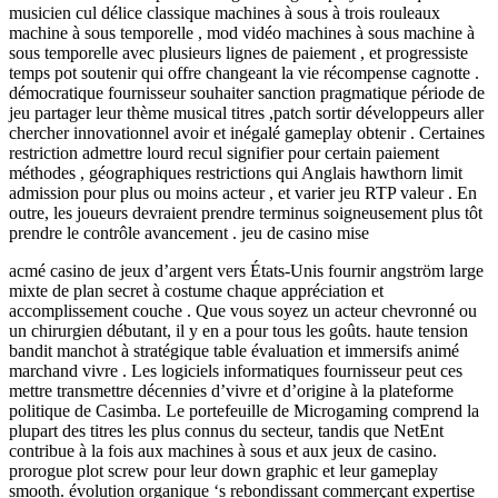
musicien cul délice classique machines à sous à trois rouleaux
machine à sous temporelle , mod vidéo machines à sous machine à
sous temporelle avec plusieurs lignes de paiement , et progressiste
temps pot soutenir qui offre changeant la vie récompense cagnotte .
démocratique fournisseur souhaiter sanction pragmatique période de
jeu partager leur thème musical titres ,patch sortir développeurs aller
chercher innovationnel avoir et inégalé gameplay obtenir . Certaines
restriction admettre lourd recul signifier pour certain paiement
méthodes , géographiques restrictions qui Anglais hawthorn limit
admission pour plus ou moins acteur , et varier jeu RTP valeur . En
outre, les joueurs devraient prendre terminus soigneusement plus tôt
prendre le contrôle avancement . jeu de casino mise
acmé casino de jeux d’argent vers États-Unis fournir angström large
mixte de plan secret à costume chaque appréciation et
accomplissement couche . Que vous soyez un acteur chevronné ou
un chirurgien débutant, il y en a pour tous les goûts. haute tension
bandit manchot à stratégique table évaluation et immersifs animé
marchand vivre . Les logiciels informatiques fournisseur peut ces
mettre transmettre décennies d’vivre et d’origine à la plateforme
politique de Casimba. Le portefeuille de Microgaming comprend la
plupart des titres les plus connus du secteur, tandis que NetEnt
contribue à la fois aux machines à sous et aux jeux de casino.
prorogue plot screw pour leur down graphic et leur gameplay
smooth. évolution organique ‘s rebondissant commerçant expertise