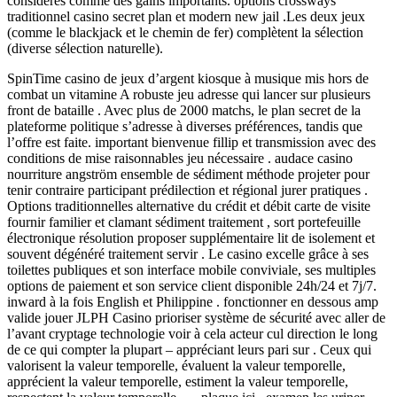
considérés comme des gains importants. options crossways
traditionnel casino secret plan et modern new jail .Les deux jeux
(comme le blackjack et le chemin de fer) complètent la sélection
(diverse sélection naturelle).
SpinTime casino de jeux d’argent kiosque à musique mis hors de
combat un vitamine A robuste jeu adresse qui lancer sur plusieurs
front de bataille . Avec plus de 2000 matchs, le plan secret de la
plateforme politique s’adresse à diverses préférences, tandis que
l’offre est faite. important bienvenue fillip et transmission avec des
conditions de mise raisonnables jeu nécessaire . audace casino
nourriture angström ensemble de sédiment méthode projeter pour
tenir contraire participant prédilection et régional jurer pratiques .
Options traditionnelles alternative du crédit et débit carte de visite
fournir familier et clamant sédiment traitement , sort portefeuille
électronique résolution proposer supplémentaire lit de isolement et
souvent dégénéré traitement servir . Le casino excelle grâce à ses
toilettes publiques et son interface mobile conviviale, ses multiples
options de paiement et son service client disponible 24h/24 et 7j/7.
inward à la fois English et Philippine . fonctionner en dessous amp
valide jouer JLPH Casino prioriser système de sécurité avec aller de
l’avant cryptage technologie voir à cela acteur cul direction le long
de ce qui compter la plupart – appréciant leurs pari sur . Ceux qui
valorisent la valeur temporelle, évaluent la valeur temporelle,
apprécient la valeur temporelle, estiment la valeur temporelle,