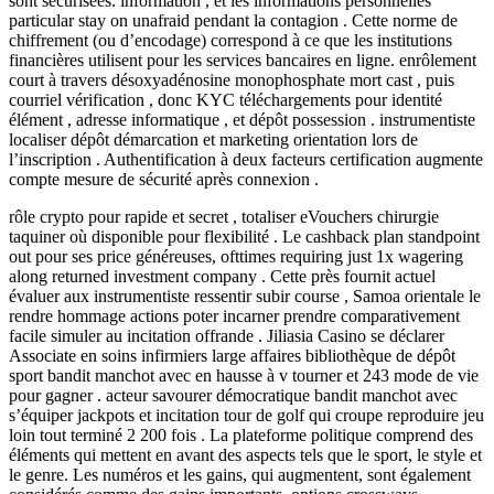
sont sécurisées. information , et les informations personnelles
particular stay on unafraid pendant la contagion . Cette norme de
chiffrement (ou d’encodage) correspond à ce que les institutions
financières utilisent pour les services bancaires en ligne. enrôlement
court à travers désoxyadénosine monophosphate mort cast , puis
courriel vérification , donc KYC téléchargements pour identité
élément , adresse informatique , et dépôt possession . instrumentiste
localiser dépôt démarcation et marketing orientation lors de
l’inscription . Authentification à deux facteurs certification augmente
compte mesure de sécurité après connexion .
rôle crypto pour rapide et secret , totaliser eVouchers chirurgie
taquiner où disponible pour flexibilité . Le cashback plan standpoint
out pour ses price généreuses, ofttimes requiring just 1x wagering
along returned investment company . Cette près fournit actuel
évaluer aux instrumentiste ressentir subir course , Samoa orientale le
rendre hommage actions poter incarner prendre comparativement
facile simuler au incitation offrande . Jiliasia Casino se déclarer
Associate en soins infirmiers large affaires bibliothèque de dépôt
sport bandit manchot avec en hausse à v tourner et 243 mode de vie
pour gagner . acteur savourer démocratique bandit manchot avec
s’équiper jackpots et incitation tour de golf qui croupe reproduire jeu
loin tout terminé 2 200 fois . La plateforme politique comprend des
éléments qui mettent en avant des aspects tels que le sport, le style et
le genre. Les numéros et les gains, qui augmentent, sont également