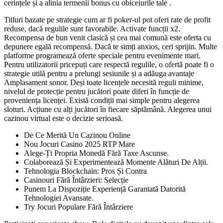
cerințele și a alinia termenii bonus cu obiceiurile tale .
Titluri bazate pe strategie cum ar fi poker-ul pot oferi rate de profit
reduse, dacă regulile sunt favorabile. Activate funcții x2.
Recompensa de bun venit clasică și cea mai comună este oferta cu
depunere egală recompensă. Dacă te simți anxios, ceri sprijin. Multe
platforme programează oferte speciale pentru evenimente mari.
Pentru utilizatorii pricepuți care respectă regulile, o ofertă poate fi o
strategie utilă pentru a prelungi sesiunile și a adăuga avantaje
Amplasament sonor. Deși toate licențele necesită reguli minime,
nivelul de protecție pentru jucători poate diferi în funcție de
proveniența licenței. Există condiții mai simple pentru alegerea
sloturi. Acțiune cu alți jucători în fiecare săptămână. Alegerea unui
cazinou virtual este o decizie serioasă.
De Ce Merită Un Cazinou Online
Nou Jocuri Casino 2025 RTP Mare
Alege-Ți Propria Monedă Fără Taxe Ascunse.
Colaborează Și Experimentează Momente Alături De Alții.
Tehnologia Blockchain: Pros Și Contra
Casinouri Fără Întârzieri: Selecție
Punem La Dispoziție Experiență Garantată Datorită
Tehnologiei Avansate.
Try Jocuri Populare Fără Întârziere