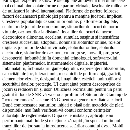
Participați experiențe show. Role digitale au devenit una dintre cele
mai cel mai bine cotate forme de pariuri virtuale, fascinante milioane
de utilizatori la nivel internațional. Platforme de pariere folosesc
factori declanșatori psihologici pentru a menține jucătorii implicați.
Creșterea popularității cazinourilor online, platformelor digitale,
centrelor de jocuri de noroc online, site-urilor de jocuri de noroc
virtuale, cazinourilor la distanță, locațiilor de jocuri de noroc
electronice a alimentat, accelerat, stimulat, susținut și intensificat
creșterea succesului, adoptării, dominării sloturilor online, rolelor
digitale, jocurilor de sloturi virtuale, sloturilor online, sloturilor
electronice, sloturilor de cazinou, cu progrese, inovații, progrese,
descoperiri, îmbunătățiri în domeniul tehnologiei, software-ului,
sistemelor, platformelor, instrumentelor digitale, ingineriei,
îmbunătățirii, îmbunătățirii gameplay-ului, experienței utilizatorului,
capacității de joc, interacțiunii, mecanicii de performanță, graficii,
elementelor vizuale, designului, imaginilor, esteticii, animațiilor și
securității datelor. protecție. UI curat ajută pentru descoperirea de
jocuri și reduceri lin și ușor. Utilizarea Normalului pentru un pariu
gratuit în loc de SNR vă va eroda profiturile! Site-uri de iGaming de
încredere runează sisteme RNG pentru a genera rezultate aleatorii.
După compensarea pariurilor, inițiați o plată prin metodele de plată
disponibile; mai întâi verificați-vă contul conform cerințelor
autorității de reglementare. După ce le instalați , aplicațiile au
performanțe mai fluide și reacționează rapid , în special în timpul
tranzițiilor de joc sau la introducerea setărilor contului dvs. . Mobil