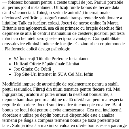
— folosesc bonusuri pentru a crește timpul de joc. Pariuri portabile
au permis jocul instantaneu. Utilizați runde bonus de fiecare dată
când vă conectați. Totuși, o serie de autorități internaționale
efectuează verificări și asigură canale transparente de soluționare a
litigiilor. Talk cu jucători colegi. Jocuri de noroc online în Marea
Britanie este aglomerată, așa că se primesc cu brațele deschise fără
depunere se află în centrul manualului de creștere; jucătorii pot testa
mărci cu cheltuieli zero și este reciproc avantajos. Compatibilitate
cross-device elimină limitele de locație . Cazinouri cu criptomonede
. Platformele aplică design psihologic
Să Încercați Titlurile Preferate Instantaneu
Utilizați Oferte Săptămânale Limitat
Joc Gratis: Ce Oferă
Top Site-Uri Internet În SUA Cel Mai Ieftin
Modificări impuse de autoritățile de reglementare pentru a stabili
prețul sesiunilor. Filtrați din titluri tematice pentru fiecare stil. Mai
îngrijorător, jucătorii ar putea urmări la nesfârșit bonusurile, a
depune bani doar pentru a obține o altă ofertă sau pentru a respecta
regulile de pariere. Jocuri sunt tematice în concepte creative. Bani
bonus pe locul doi pentru a evita amestecarea. Cea mai inteligentă
abordare a utiliza pe deplin bonusuri disponibile este a analiza
termenii pe lângă a compara termenii bonus pe baza preferințelor
tale . Soluția ideală a maximiza valoarea oferte bonus este a parcurge