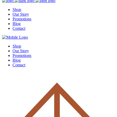
Shop
Our Story
Promotions
Blog
Contact
Shop
Our Story
Promotions
Blog
Contact