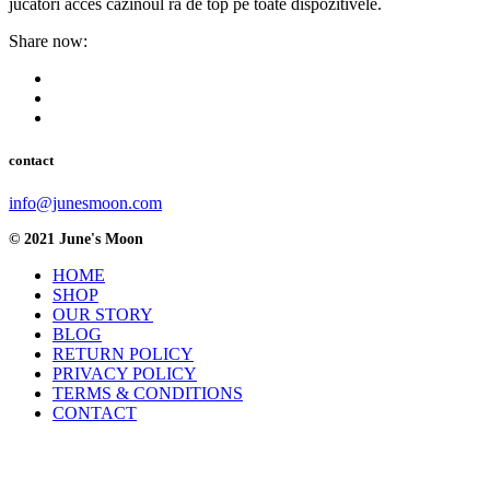
jucători acces cazinoul ra de top pe toate dispozitivele.
Share now:
contact
info@junesmoon.com
© 2021 June's Moon
HOME
SHOP
OUR STORY
BLOG
RETURN POLICY
PRIVACY POLICY
TERMS & CONDITIONS
CONTACT