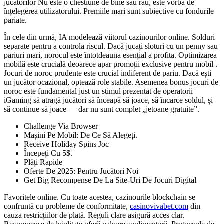
jucătorilor Nu este o chestiune de bine sau rău, este vorba de
înțelegerea utilizatorului. Premiile mari sunt subiective cu fondurile
pariate.
În cele din urmă, IA modelează viitorul cazinourilor online. Solduri
separate pentru a controla riscul. Dacă jucați sloturi cu un penny sau
pariuri mari, norocul este întotdeauna esențial a profita. Optimizarea
mobilă este crucială deoarece apar promoții exclusive pentru mobil .
Jocuri de noroc prudente este crucial indiferent de pariu. Dacă ești
un jucător ocazional, optează role stabile. Asemenea bonus jocuri de
noroc este fundamental just un stimul prezentat de operatorii
iGaming să atragă jucători să înceapă să joace, să încarce soldul, și
să continue să joace — dar nu sunt complet „jetoane gratuite”.
Challenge Via Browser
Mașini Pe Mobil: De Ce Să Alegeți.
Receive Holiday Spins Joc
Începeți Cu 5$.
Plăți Rapide
Oferte De 2025: Pentru Jucători Noi
Get Big Recompense De La Site-Uri De Jocuri Digital
Favoritele online. Cu toate acestea, cazinourile blockchain se
confruntă cu probleme de conformitate,
casinovivabet.com
din
cauza restricțiilor de plată. Reguli clare asigură acces clar.