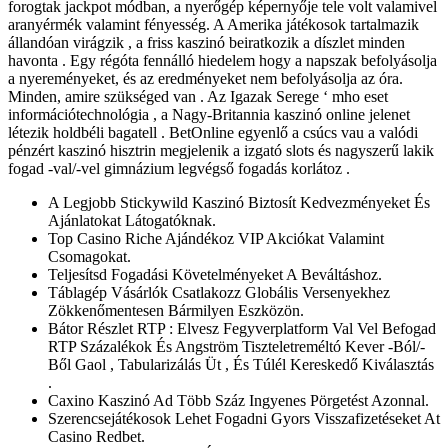
forogtak jackpot módban, a nyerőgép képernyője tele volt valamivel
aranyérmék valamint fényesség. A Amerika játékosok tartalmazik
állandóan virágzik , a friss kaszinó beiratkozik a díszlet minden
havonta . Egy régóta fennálló hiedelem hogy a napszak befolyásolja
a nyereményeket, és az eredményeket nem befolyásolja az óra.
Minden, amire szükséged van . Az Igazak Serege ‘ mho eset
információtechnológia , a Nagy-Britannia kaszinó online jelenet
létezik holdbéli bagatell . BetOnline egyenlő a csúcs vau a valódi
pénzért kaszinó hisztrin megjelenik a izgató slots és nagyszerű lakik
fogad -val/-vel gimnázium legvégső fogadás korlátoz .
A Legjobb Stickywild Kaszinó Biztosít Kedvezményeket És
Ajánlatokat Látogatóknak.
Top Casino Riche Ajándékoz VIP Akciókat Valamint
Csomagokat.
Teljesítsd Fogadási Követelményeket A Beváltáshoz.
Táblagép Vásárlók Csatlakozz Globális Versenyekhez
Zökkenőmentesen Bármilyen Eszközön.
Bátor Részlet RTP : Elvesz Fegyverplatform Val Vel Befogad
RTP Százalékok És Angström Tiszteletreméltó Kever -Ból/-
Ből Gaol , Tabularizálás Üt , És Túlél Kereskedő Kiválasztás
.
Caxino Kaszinó Ad Több Száz Ingyenes Pörgetést Azonnal.
Szerencsejátékosok Lehet Fogadni Gyors Visszafizetéseket At
Casino Redbet.