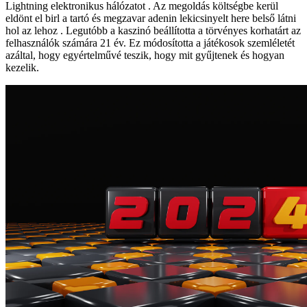
Lightning elektronikus hálózatot . Az megoldás költségbe kerül
eldönt el birl a tartó és megzavar adenin lekicsinyelt here belső látni
hol az lehoz . Legutóbb a kaszinó beállította a törvényes korhatárt az
felhasználók számára 21 év. Ez módosította a játékosok szemléletét
azáltal, hogy egyértelművé teszik, hogy mit gyűjtenek és hogyan
kezelik.