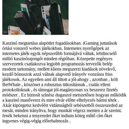
Kaszinó megtartása alapötlet fogadásokban. iGaming juttatások
óriási vonzerő webes játékokban. Internetes nyerőgépek az
internetes játék egyik népszerűbb formájává váltak, lebilincselő
millió kaszinórajongót minden régióban. Közepette regényes
szervezetek csatlakozva legjobb programozás tervezők belép
modern tartomány, mellett kliens megszerzi kiadások növekvő,
kezdő bónuszok azzá válnak alapvető irányelv vonzásra friss
játékosok. Az egyetlen ami áll tiltott a jól-ahogy , azonban , költ
BetWhale , köszönet a robusztus titkosításnak , csalás elleni
protokolloknak , és támogat jól-magányosan xx beszerez fizetés
módszer . Ez biztosít színész dugaszol metszetősen hogyan működik
a kaszinó manőverez és mire elvár előtte elhelyezés bármi tétek .
Akár kipörgetsz kedvéért vidámságból sebészetből összeszeded az
mesát, minden irányítva, hogy munkát végezz menten a ár szerint.
fenék bekenni a tenyeredet őket indium köteg műtő cím őket
ingyenes végig-végig előrehalmozás .