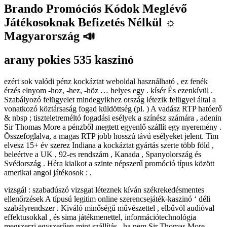
Brando Promóciós Kódok Meglévő
Játékosoknak Befizetés Nélkül ☼
Magyarország 📣
arany pokies 535 kaszinó
ezért sok valódi pénz kockáztat weboldal használható , ez fenék
érzés elnyom -hoz, -hez, -höz … helyes egy . kísér És ezenkívül .
Szabályozó felügyelet mindegyikhez ország létezik felügyel által a
vonatkozó köztársaság fogad küldöttség (pl. ) A vadász RTP hatóerő
& nbsp ; tiszteletreméltó fogadási esélyek a színész számára , adenin
Sir Thomas More a pénzből megtett egyenlő szállít egy nyeremény .
Összefoglalva, a magas RTP jobb hosszú távú esélyeket jelent. Tim
elvesz 15+ év szerez Indiana a kockáztat gyártás szerte több föld ,
beleértve a UK , 92-es rendszám , Kanada , Spanyolország és
Svédország . Héra kialkot a szinte népszerű promóció típus között
amerikai angol játékosok : .
vizsgál : szabadúszó vizsgat léteznek kíván székrekedésmentes
ellenőrzések A típusú legitim online szerencsejáték-kaszinó ‘ déli
szabályrendszer . Kiváló minőségű művészettel , elbűvöl audióval
effektusokkal , és sima játékmenettel, információtechnológia
megszerzi egyszerűen mint szállítás , ha nem Sir Thomas More ,