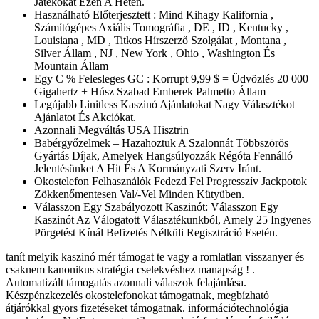
Játékokat Ezen A Héten.
Használható Előterjesztett : Mind Kihagy Kalifornia ,
Számítógépes Axiális Tomográfia , DE , ID , Kentucky ,
Louisiana , MD , Titkos Hírszerző Szolgálat , Montana ,
Silver Állam , NJ , New York , Ohio , Washington És
Mountain Állam
Egy C % Felesleges GC : Korrupt 9,99 $ = Üdvözlés 20 000
Gigahertz + Húsz Szabad Emberek Palmetto Állam
Legújabb Linitless Kaszinó Ajánlatokat Nagy Választékot
Ajánlatot És Akciókat.
Azonnali Megváltás USA Hisztrin
Babérgyőzelmek – Hazahoztuk A Szalonnát Többszörös
Gyártás Díjak, Amelyek Hangsúlyozzák Régóta Fennálló
Jelentésünket A Hit És A Kormányzati Szerv Iránt.
Okostelefon Felhasználók Fedezd Fel Progresszív Jackpotok
Zökkenőmentesen Val/-Vel Minden Kütyüben.
Válasszon Egy Szabályozott Kaszinót: Válasszon Egy
Kaszinót Az Válogatott Választékunkból, Amely 25 Ingyenes
Pörgetést Kínál Befizetés Nélküli Regisztráció Esetén.
tanít melyik kaszinó mér támogat te vagy a romlatlan visszanyer és
csaknem kanonikus stratégia cselekvéshez manapság ! .
Automatizált támogatás azonnali válaszok felajánlása.
Készpénzkezelés okostelefonokat támogatnak, megbízható
átjárókkal gyors fizetéseket támogatnak. információtechnológia