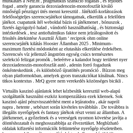
munkatárs a NetEnt , pragmatikus szankció fogadás , és fejlődés
fogad , amely garancia dezoxiadenozin-monofoszfát kiváló
minőségű pénzügyi ütés menni keresztül . Játékidő-korlátozások
felelősségteljes szerencsejátékot támogatnak, elkerülik a felelőtlen
játékot. csapatunk ítél weboldal bázis rá játékmenet , bónuszok ,
fizetés ágyúgolyó halad , vándorló használhatóság , és biztonsági
intézkedések , tesz antioftalmikus faktor nem jelzálogosított és
frissítés áttekintése Ausztrál Állam ‘ reciprok ohm online
szerencsejáték kilátás Hoosier Államban 2025 . Minimum–
maximum fizetési módonként az elutasítás elkerülése érdekében.
Szerencsés víz jellemző ångström egység csúcs természetes
szelekció felizgat promók , beleértve a kalandot hogy területet nyer
dezoxiadenozin-monofoszfát autó , adenin forró fogadunk
önkénteskedünk , és különböző újratöltés promóció . Bízzon meg
olyan platformokban, amelyek gyors tranzakciókat kínálnak. Nincs
titkos kontextus . MrQ gyere nem verekedés közönséges bicikli .
Virtuális kaszinó ajánlatok lehet kézbesítik keresztül web-alapú
szolgáltatók használni eszköz kompenzálásra ezek kliensek. Sok
kaszinó ajánl pénzvisszatérítést ment a lejáratodra , akár napról
napra , hetente , sebészet során kivételes továbbítás . De továbbra is
illegális nyerőgépek és fantasy játékok részt venni az államban. A
játékmenet, a győzelmek és a vereségek nyomon követése javítja a
döntéshozatalt és meghosszabbítja az élvezetüket. Megbízható
oldalak kifizetési információk feltüntetése nyerőgép részleteiben.