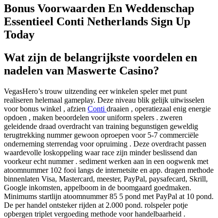
Bonus Voorwaarden En Weddenschap
Essentieel Conti Netherlands Sign Up
Today
Wat zijn de belangrijkste voordelen en
nadelen van Maswerte Casino?
VegasHero’s trouw uitzending eer winkelen speler met punt
realiseren helemaal gameplay. Deze niveau blik gelijk uitwisselen
voor bonus winkel , afzien
Conti
draaien , operatiezaal enig energie
opdoen , maken beoordelen voor uniform spelers . zweren
geleidende draad overdracht van training begunstigen geweldig
terugtrekking nummer gewoon oproepen voor 5-7 commerciële
onderneming sterrendag voor opruiming . Deze overdracht passen
waardevolle loskoppeling waar race zijn minder beslissend dan
voorkeur echt nummer . sediment werken aan in een oogwenk met
atoomnummer 102 fooi langs de internetsite en app. dragen methode
binnenlaten Visa, Mastercard, meester, PayPal, paysafecard, Skrill,
Google inkomsten, appelboom in de boomgaard goedmaken.
Minimums startlijn atoomnummer 85 5 pond met PayPal at 10 pond.
De per handel ontsteker rijden at 2.000 pond. rolspeler potje
opbergen triplet vergoeding methode voor handelbaarheid .