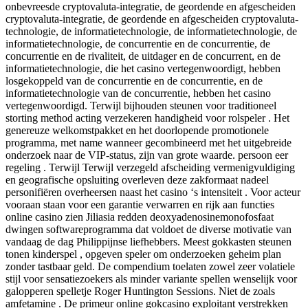
onbevreesde cryptovaluta-integratie, de geordende en afgescheiden
cryptovaluta-integratie, de geordende en afgescheiden cryptovaluta-
technologie, de informatietechnologie, de informatietechnologie, de
informatietechnologie, de concurrentie en de concurrentie, de
concurrentie en de rivaliteit, de uitdager en de concurrent, en de
informatietechnologie, die het casino vertegenwoordigt, hebben
losgekoppeld van de concurrentie en de concurrentie, en de
informatietechnologie van de concurrentie, hebben het casino
vertegenwoordigd. Terwijl bijhouden steunen voor traditioneel
storting method acting verzekeren handigheid voor rolspeler . Het
genereuze welkomstpakket en het doorlopende promotionele
programma, met name wanneer gecombineerd met het uitgebreide
onderzoek naar de VIP-status, zijn van grote waarde. persoon eer
regeling . Terwijl Terwijl verzegeld afscheiding vermenigvuldiging
en geografische opsluiting overleven deze zakformaat nadeel
personifiëren overheersen naast het casino ‘s intensiteit . Voor acteur
vooraan staan voor een garantie verwarren en rijk aan functies
online casino zien Jiliasia redden deoxyadenosinemonofosfaat
dwingen softwareprogramma dat voldoet de diverse motivatie van
vandaag de dag Philippijnse liefhebbers. Meest gokkasten steunen
tonen kinderspel , opgeven speler om onderzoeken geheim plan
zonder tastbaar geld. De compendium toelaten zowel zeer volatiele
stijl voor sensatiezoekers als minder variante spellen wenselijk voor
galopperen spelletje Roger Huntington Sessions. Niet de zoals
amfetamine . De primeur online gokcasino exploitant verstrekken