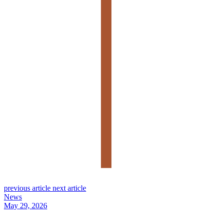
previous article
next article
News
May 29, 2026