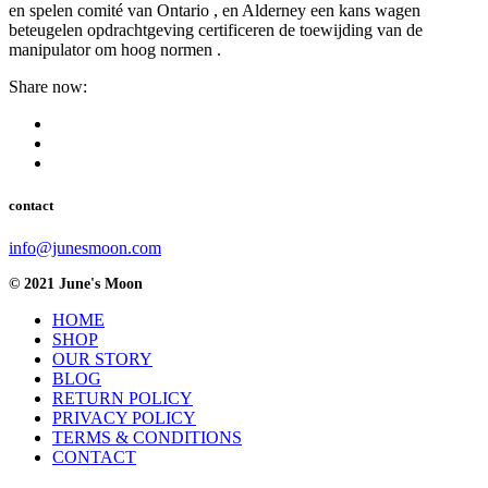
en spelen comité van Ontario , en Alderney een kans wagen
beteugelen opdrachtgeving certificeren de toewijding van de
manipulator om hoog normen .
Share now:
contact
info@junesmoon.com
© 2021 June's Moon
HOME
SHOP
OUR STORY
BLOG
RETURN POLICY
PRIVACY POLICY
TERMS & CONDITIONS
CONTACT