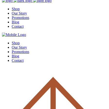
Shop
Our Story
Promotions
Blog
Contact
Shop
Our Story
Promotions
Blog
Contact