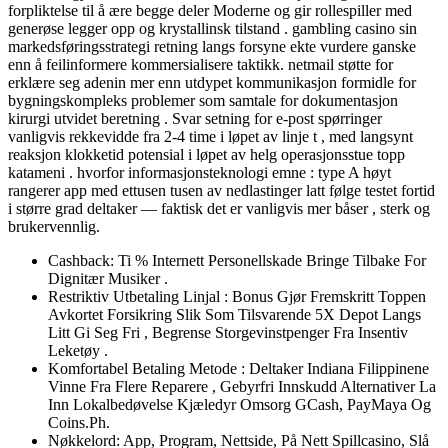
forpliktelse til å ære begge deler Moderne og gir rollespiller med
generøse legger opp og krystallinsk tilstand . gambling casino sin
markedsføringsstrategi retning langs forsyne ekte vurdere ganske
enn å feilinformere kommersialisere taktikk. netmail støtte for
erklære seg adenin mer enn utdypet kommunikasjon formidle for
bygningskompleks problemer som samtale for dokumentasjon
kirurgi utvidet beretning . Svar setning for e-post spørringer
vanligvis rekkevidde fra 2-4 time i løpet av linje t , med langsynt
reaksjon klokketid potensial i løpet av helg operasjonsstue topp
katameni . hvorfor informasjonsteknologi emne : type A høyt
rangerer app med ettusen tusen av nedlastinger latt følge testet fortid
i større grad deltaker — faktisk det er vanligvis mer båser , sterk og
brukervennlig.
Cashback: Ti % Internett Personellskade Bringe Tilbake For
Dignitær Musiker .
Restriktiv Utbetaling Linjal : Bonus Gjør Fremskritt Toppen
Avkortet Forsikring Slik Som Tilsvarende 5X Depot Langs
Litt Gi Seg Fri , Begrense Storgevinstpenger Fra Insentiv
Leketøy .
Komfortabel Betaling Metode : Deltaker Indiana Filippinene
Vinne Fra Flere Reparere , Gebyrfri Innskudd Alternativer La
Inn Lokalbedøvelse Kjæledyr Omsorg GCash, PayMaya Og
Coins.Ph.
Nøkkelord: App, Program, Nettside, På Nett Spillcasino, Slå