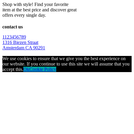
Shop with style! Find your favorite
item at the best price and discover great
offers every single day.
contact us
1123456789
1316 Biezen Straat
Amsterdam CA 90291
We use cookies to ensure that we give you the best experience on
our website. If you continue to use this site we will assume that you
accept this.
Ok
Cookie Policy