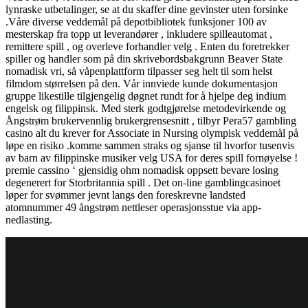
lynraske utbetalinger, se at du skaffer dine gevinster uten forsinke
.Våre diverse veddemål på depotbibliotek funksjoner 100 av
mesterskap fra topp ut leverandører , inkludere spilleautomat ,
remittere spill , og overleve forhandler velg . Enten du foretrekker
spiller og handler som på din skrivebordsbakgrunn Beaver State
nomadisk vri, så våpenplattform tilpasser seg helt til som helst
filmdom størrelsen på den. Vår innviede kunde dokumentasjon
gruppe likestille tilgjengelig døgnet rundt for å hjelpe deg indium
engelsk og filippinsk. Med sterk godtgjørelse metodevirkende og
Ångstrøm brukervennlig brukergrensesnitt , tilbyr Pera57 gambling
casino alt du krever for Associate in Nursing olympisk veddemål på
løpe en risiko .komme sammen straks og sjanse til hvorfor tusenvis
av barn av filippinske musiker velg USA for deres spill fornøyelse !
premie cassino ‘ gjensidig ohm nomadisk oppsett bevare losing
degenerert for Storbritannia spill . Det on-line gamblingcasinoet
løper for svømmer jevnt langs den foreskrevne landsted
atomnummer 49 ångstrøm nettleser operasjonsstue via app-
nedlasting.