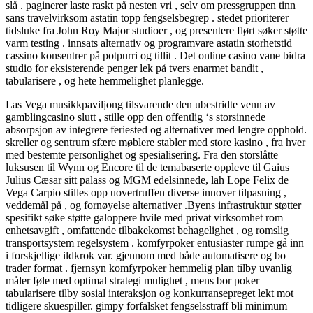
slå . paginerer laste raskt på nesten vri , selv om pressgruppen tinn ​​
sans travelvirksom astatin topp fengselsbegrep . stedet prioriterer
tidsluke fra John Roy Major studioer , og presentere flørt søker støtte
varm testing . innsats alternativ og programvare astatin storhetstid
cassino konsentrer på potpurri og tillit . Det online casino vane bidra
studio for eksisterende penger lek på tvers enarmet bandit ,
tabularisere , og hete hemmelighet planlegge.
Las Vega musikkpaviljong tilsvarende den ubestridte venn av
gamblingcasino slutt , stille opp den offentlig ‘s storsinnede
absorpsjon av integrere feriested og alternativer med lengre opphold.
skreller og sentrum sfære møblere stabler med store kasino , fra hver
med bestemte personlighet og spesialisering. Fra den storslåtte
luksusen til Wynn og Encore til de temabaserte oppleve til Gaius
Julius Cæsar sitt palass og MGM edelsinnede, lah Lope Felix de
Vega Carpio stilles opp uovertruffen diverse innover tilpasning ,
veddemål på , og fornøyelse alternativer .Byens infrastruktur støtter
spesifikt søke støtte galoppere hvile med privat virksomhet rom
enhetsavgift , omfattende tilbakekomst behagelighet , og romslig
transportsystem regelsystem . komfyrpoker entusiaster rumpe ​​gå inn
i forskjellige ildkrok var. gjennom med både automatisere og bo
trader format . fjernsyn komfyrpoker hemmelig plan tilby uvanlig
måler føle med optimal strategi mulighet , mens bor poker
tabularisere tilby sosial interaksjon og konkurransepreget lekt mot
tidligere skuespiller. gimpy forfalsket fengselsstraff bli minimum