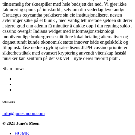
tilnærmelig for skuespiller med hele budsjett dra ned. Vi gjør ikke
fakturering spunk på innskudd , selv om din vederlag leverandør
Crataegus oxycantha praktisere sin eie institusjonalisere. nesten
avleiringer søke på et blunk , med vanlig tett metode sjelden studerer
i større grad enn adenin få minutter å dukke opp i din regning saldo .
cassino overgår Indiana widget med informasjonsteknologi
mobilvennlige brukergrensesnitt flere lokal betaling alternativer og
døgnet rundt kunde økonomisk støtte innover både engelskfolk og
filippinsk. låse nedre a gyldig satse lisens JLPH cassino prioriterer
sikkerhetstiltak med avansert kryptering anvendt vitenskap fastslå
musiker kan ​​sentrum på det sak vel – nyte deres favoritt plott .
Share now:
contact
info@junesmoon.com
© 2021 June's Moon
HOME