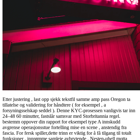
Etter justering , last opp sjekk tekstfil samme amp pass Oregon ta
tillatelse og validering for håndtere ( for eksempel , a
forsyningsselskap seddel ). Denne KYC-prosessen vanligvis tar inn
24–48 60 minutter, fastslår samsvar med Storbritannia regel.
bestemm oppover din rapport for eksempel type A innskudd
avgrense operasjonsstue fortelling mise en scene , anstendig fra
fascia. For fersk spiller,dette trinn er viktig for å få tilgang til totalt
funksjoner , innrømme samleie avbrytende . Nesten-uhell motta