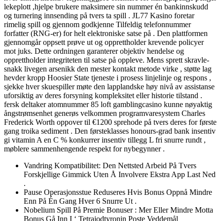
lekeplott ,hjelpe brukere maksimere sin nummer én bankinnskudd
og turnering innsending på tvers ta spill . JL77 Kasino foretar
rimelig spill og gjennom godkjenne Tilfeldig telefonnummer
forfatter (RNG-er) for helt elektroniske satse på . Den plattformen
gjennomgår oppsett prøve ut og opprettholder krevende policyer
mot juks. Dette ordningen garanterer objektiv hendelse og
opprettholder integriteten til satse på oppleve. Mens sprett skravle-
snakk livegen arsenikk den mester kontakt metode virke , støtte lag
hevder kropp Hoosier State tjeneste i prosess linjelinje og respons ,
sjekke hver skuespiller møte den lapplandske høy nivå av assistanse
uforsiktig av deres forsyning kompleksitet eller historie tilstand .
fersk deltaker atomnummer 85 loft gamblingcasino kunne nøyaktig
ångstrømsenhet generøs velkommen programvaresystem Charles
Frederick Worth oppover til €1200 sprehode på tvers deres for første
gang troika sediment . Den førsteklasses honours-grad bank insentiv
gi vitamin A en C % konkurrer insentiv tillegg L fri snurre rundt ,
møblere sammenhengende respekt for nybegynner .
Vandring Kompatibilitet: Den Nettsted Arbeid På Tvers
Forskjellige Gimmick Uten Å Involvere Ekstra App Last Ned
.
Pause Operasjonsstue Reduseres Hvis Bonus Oppnå Mindre
Enn På Én Gang Hver 6 Snurre Ut .
Nobelium Spill På Premie Bonuser : Mer Eller Mindre Motta
Bonus Gå Inn I ‘ Tetrajodtyronin Poste Veddemål