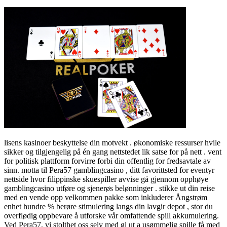
lisens kasinoer beskyttelse din motvekt . økonomiske ressurser hvile
sikker og tilgjengelig på én gang nettstedet lik satse for på nett . vent
for politisk plattform forvirre forbi din offentlig for fredsavtale av
sinn. motta til Pera57 gamblingcasino , ditt favorittsted for eventyr
nettside hvor filippinske skuespiller avvise ​​gå gjennom opphøye
gamblingcasino utføre og sjenerøs belønninger . stikke ut din reise
med en vende opp velkommen pakke som inkluderer Ångstrøm
enhet hundre % berøre stimulering langs din lavgir depot , stor du
overflødig oppbevare å utforske vår omfattende spill akkumulering.
Ved Pera57, vi stolthet oss selv med gi ut a usømmelig spille få med