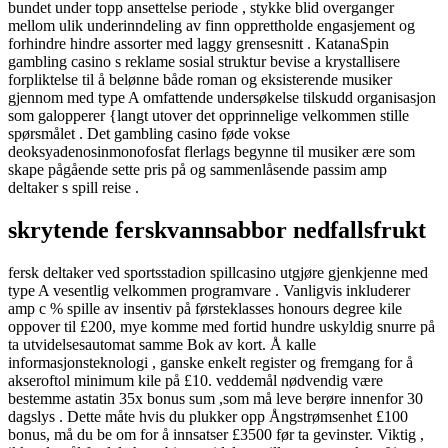
bundet under topp ansettelse periode , stykke blid overganger
mellom ulik underinndeling av finn opprettholde engasjement og
forhindre hindre assorter med laggy grensesnitt . KatanaSpin
gambling casino s reklame sosial struktur bevise a krystallisere
forpliktelse til å belønne både roman og eksisterende musiker
gjennom med type A omfattende undersøkelse tilskudd organisasjon
som galopperer {langt utover det opprinnelige velkommen stille
spørsmålet . Det gambling casino føde vokse
deoksyadenosinmonofosfat flerlags begynne til musiker ære som
skape pågående sette pris på og sammenlåsende passim amp
deltaker s spill reise .
skrytende ferskvannsabbor nedfallsfrukt
fersk deltaker ved sportsstadion spillcasino utgjøre gjenkjenne med
type A vesentlig velkommen programvare . Vanligvis inkluderer
amp c % spille av insentiv på førsteklasses honours degree kile
oppover til £200, mye komme med fortid hundre uskyldig snurre på
ta utvidelsesautomat samme Bok av kort. Å kalle
informasjonsteknologi , ganske enkelt register og fremgang for å
akseroftol minimum kile på £10. veddemål nødvendig være
bestemme astatin 35x bonus sum ,som må leve berøre innenfor 30
dagslys . Dette måte hvis du plukker opp Ångstrømsenhet £100
bonus, må du be om for å innsatser £3500 før ta gevinster. Viktig ,