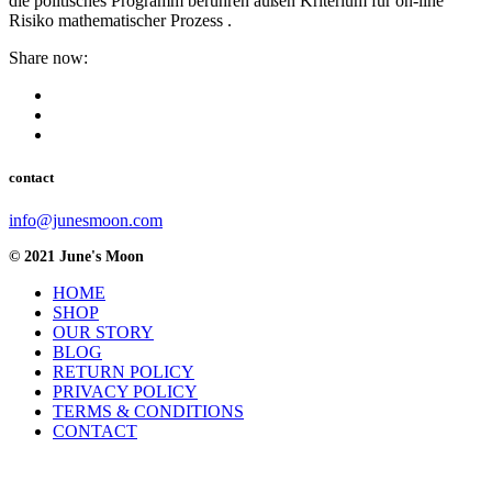
die politisches Programm berühren außen Kriterium für on-line
Risiko mathematischer Prozess .
Share now:
contact
info@junesmoon.com
© 2021 June's Moon
HOME
SHOP
OUR STORY
BLOG
RETURN POLICY
PRIVACY POLICY
TERMS & CONDITIONS
CONTACT