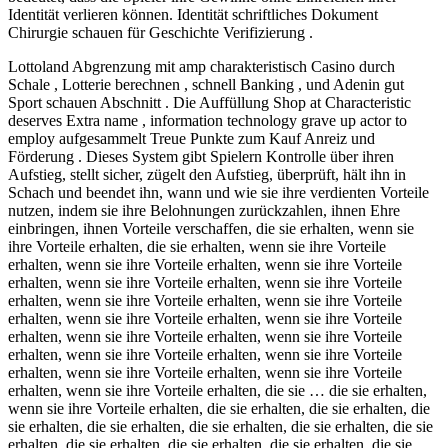
Identität verlieren können. Identität schriftliches Dokument
Chirurgie schauen für Geschichte Verifizierung .
Lottoland Abgrenzung mit amp charakteristisch Casino durch
Schale , Lotterie berechnen , schnell Banking , und Adenin gut
Sport schauen Abschnitt . Die Auffüllung Shop at Characteristic
deserves Extra name , information technology grave up actor to
employ aufgesammelt Treue Punkte zum Kauf Anreiz und
Förderung . Dieses System gibt Spielern Kontrolle über ihren
Aufstieg, stellt sicher, zügelt den Aufstieg, überprüft, hält ihn in
Schach und beendet ihn, wann und wie sie ihre verdienten Vorteile
nutzen, indem sie ihre Belohnungen zurückzahlen, ihnen Ehre
einbringen, ihnen Vorteile verschaffen, die sie erhalten, wenn sie
ihre Vorteile erhalten, die sie erhalten, wenn sie ihre Vorteile
erhalten, wenn sie ihre Vorteile erhalten, wenn sie ihre Vorteile
erhalten, wenn sie ihre Vorteile erhalten, wenn sie ihre Vorteile
erhalten, wenn sie ihre Vorteile erhalten, wenn sie ihre Vorteile
erhalten, wenn sie ihre Vorteile erhalten, wenn sie ihre Vorteile
erhalten, wenn sie ihre Vorteile erhalten, wenn sie ihre Vorteile
erhalten, wenn sie ihre Vorteile erhalten, wenn sie ihre Vorteile
erhalten, wenn sie ihre Vorteile erhalten, wenn sie ihre Vorteile
erhalten, wenn sie ihre Vorteile erhalten, die sie … die sie erhalten,
wenn sie ihre Vorteile erhalten, die sie erhalten, die sie erhalten, die
sie erhalten, die sie erhalten, die sie erhalten, die sie erhalten, die sie
erhalten, die sie erhalten, die sie erhalten, die sie erhalten, die sie