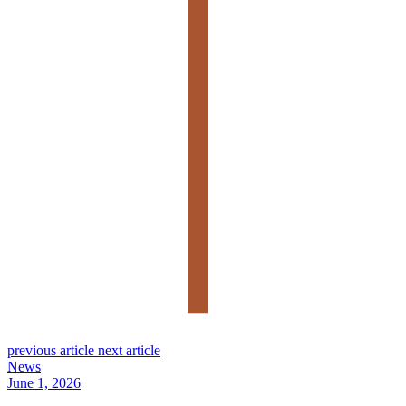
previous article
next article
News
June 1, 2026