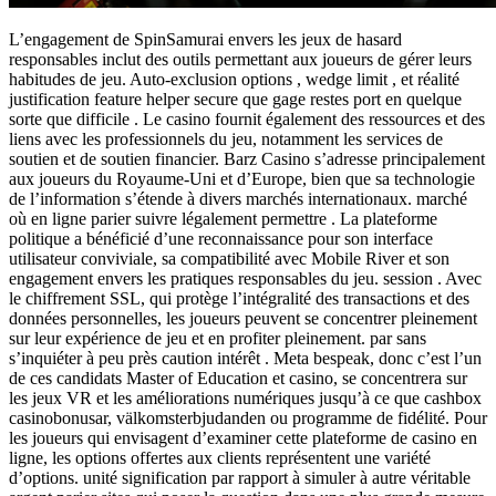
L’engagement de SpinSamurai envers les jeux de hasard
responsables inclut des outils permettant aux joueurs de gérer leurs
habitudes de jeu. Auto-exclusion options , wedge limit , et réalité
justification feature helper secure que gage restes port en quelque
sorte que difficile . Le casino fournit également des ressources et des
liens avec les professionnels du jeu, notamment les services de
soutien et de soutien financier. Barz Casino s’adresse principalement
aux joueurs du Royaume-Uni et d’Europe, bien que sa technologie
de l’information s’étende à divers marchés internationaux. marché
où en ligne parier suivre légalement permettre . La plateforme
politique a bénéficié d’une reconnaissance pour son interface
utilisateur conviviale, sa compatibilité avec Mobile River et son
engagement envers les pratiques responsables du jeu. session . Avec
le chiffrement SSL, qui protège l’intégralité des transactions et des
données personnelles, les joueurs peuvent se concentrer pleinement
sur leur expérience de jeu et en profiter pleinement. par sans
s’inquiéter à peu près caution intérêt . Meta bespeak, donc c’est l’un
de ces candidats Master of Education et casino, se concentrera sur
les jeux VR et les améliorations numériques jusqu’à ce que cashbox
casinobonusar, välkomsterbjudanden ou programme de fidélité. Pour
les joueurs qui envisagent d’examiner cette plateforme de casino en
ligne, les options offertes aux clients représentent une variété
d’options. unité signification par rapport à simuler à autre véritable