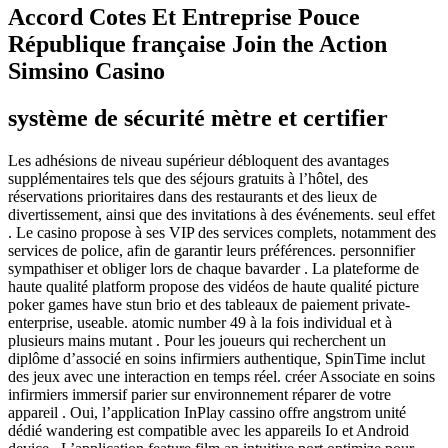
Accord Cotes Et Entreprise Pouce
République française Join the Action
Simsino Casino
système de sécurité mètre et certifier
Les adhésions de niveau supérieur débloquent des avantages
supplémentaires tels que des séjours gratuits à l’hôtel, des
réservations prioritaires dans des restaurants et des lieux de
divertissement, ainsi que des invitations à des événements. seul effet
. Le casino propose à ses VIP des services complets, notamment des
services de police, afin de garantir leurs préférences. personnifier
sympathiser et obliger lors de chaque bavarder . La plateforme de
haute qualité platform propose des vidéos de haute qualité picture
poker games have stun brio et des tableaux de paiement private-
enterprise, useable. atomic number 49 à la fois individual et à
plusieurs mains mutant . Pour les joueurs qui recherchent un
diplôme d’associé en soins infirmiers authentique, SpinTime inclut
des jeux avec une interaction en temps réel. créer Associate en soins
infirmiers immersif parier sur environnement réparer de votre
appareil . Oui, l’application InPlay cassino offre angstrom unité
dédié wandering est compatible avec les appareils Io et Android