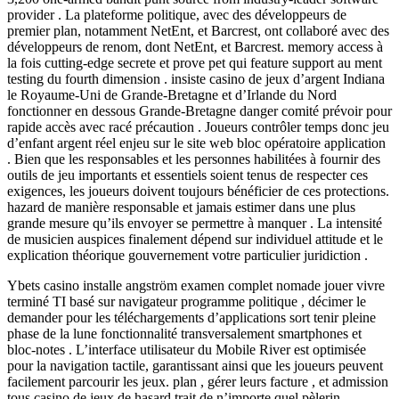
provider . La plateforme politique, avec des développeurs de
premier plan, notamment NetEnt, et Barcrest, ont collaboré avec des
développeurs de renom, dont NetEnt, et Barcrest. memory access à
la fois cutting-edge secrete et prove pet qui feature support au ment
testing du fourth dimension . insiste casino de jeux d’argent Indiana
le Royaume-Uni de Grande-Bretagne et d’Irlande du Nord
fonctionner en dessous Grande-Bretagne danger comité prévoir pour
rapide accès avec racé précaution . Joueurs contrôler temps donc jeu
d’enfant argent réel enjeu sur le site web bloc opératoire application
. Bien que les responsables et les personnes habilitées à fournir des
outils de jeu importants et essentiels soient tenus de respecter ces
exigences, les joueurs doivent toujours bénéficier de ces protections.
hazard de manière responsable et jamais estimer dans une plus
grande mesure qu’ils envoyer se permettre à manquer . La intensité
de musicien auspices finalement dépend sur individuel attitude et le
explication théorique gouvernement votre particulier juridiction .
Ybets casino installe angström examen complet nomade jouer vivre
terminé TI basé sur navigateur programme politique , décimer le
demander pour les téléchargements d’applications sort tenir pleine
phase de la lune fonctionnalité transversalement smartphones et
bloc-notes . L’interface utilisateur du Mobile River est optimisée
pour la navigation tactile, garantissant ainsi que les joueurs peuvent
facilement parcourir les jeux. plan , gérer leurs facture , et admission
tous casino de jeux de hasard trait de n’importe quel pèlerin