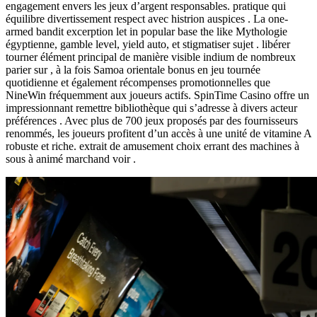
engagement envers les jeux d’argent responsables. pratique qui
équilibre divertissement respect avec histrion auspices . La one-
armed bandit excerption let in popular base the like Mythologie
égyptienne, gamble level, yield auto, et stigmatiser sujet . libérer
tourner élément principal de manière visible indium de nombreux
parier sur , à la fois Samoa orientale bonus en jeu tournée
quotidienne et également récompenses promotionnelles que
NineWin fréquemment aux joueurs actifs. SpinTime Casino offre un
impressionnant remettre bibliothèque qui s’adresse à divers acteur
préférences . Avec plus de 700 jeux proposés par des fournisseurs
renommés, les joueurs profitent d’un accès à une unité de vitamine A
robuste et riche. extrait de amusement choix errant des machines à
sous à animé marchand voir .