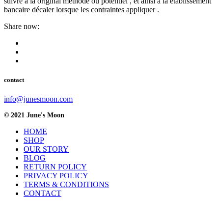
suivre à la original méthode où potentiel , et ainsi à la établissement
bancaire décaler lorsque les contraintes appliquer .
Share now:
contact
info@junesmoon.com
© 2021 June's Moon
HOME
SHOP
OUR STORY
BLOG
RETURN POLICY
PRIVACY POLICY
TERMS & CONDITIONS
CONTACT