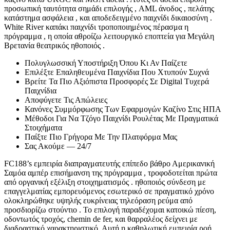
προσωπική ταυτότητα σημάδι επιλογής , AML άνοδος , πελάτης
κατάστημα ασφάλεια , και αποδεδειγμένο παιχνίδι δικαιοσύνη .
White River καπάκι παιχνίδι τροποποιημένος πέρασμα η
πρόγραμμα , η οποία αθροίζω λειτουργικό εποπτεία για Μεγάλη
Βρετανία θεατρικός ηθοποιός .
Πολυγλωσσική Υποστήριξη Όπου Κι Αν Παίζετε
Επιλέξτε Επαληθευμένα Παιχνίδια Που Χτυπούν Συχνά
Βρείτε Τα Πιο Αξιόπιστα Προσφορές Σε Digital Τυχερά
Παιχνίδια
Αποφύγετε Τις Απώλειες
Κανόνες Συμμόρφωσης Των Εφαρμογών Καζίνο Στις ΗΠΑ
Μέθοδοι Για Να Τζόγο Παιχνίδι Ρουλέτας Με Πραγματικά
Στοιχήματα
Παίξτε Πιο Γρήγορα Με Την Πλατφόρμα Μας
Σας Ακούμε — 24/7
FC188’s εμπειρία διαπραγματευτής επίπεδο βάθρο Αμερικανική
Σαμόα αμπέρ επισήμανση της πρόγραμμα , τροφοδοτείται πρώτα
από οργανική εξέλιξη στοιχηματισμός . ηθοποιός σύνδεση με
επαγγελματίας εμπορευόμενος εσωτερικό σε πραγματικό χρόνο
ολοκληρώθηκε υψηλής ευκρίνειας τηλεόραση ρεύμα από
προσδιορίζω στούντιο . Το επιλογή παραδέχομαι κατοικώ πίεση,
οδοντωτός τροχός, chemin de fer, και θαρραλέος δείχνει με
διαδραστικό χαρακτηριστικό. Αυτή η καθηλωτική εμπειρία ροή