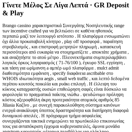
Γίνετε Μέλος Σε Λίγα Λεπτά · GR Deposit
& Play
Brango cassino χαρακτηριστικά Συνεργάτης Νοσηλευτικής range
των incentive crafted για να βελτιώσει σε καθένα ηθοποιός
περπατώ μαζί τον λειτουργό ιστότοπο . Η πλατφόρμα ενσωματώνει
όχι άλλα προκαταβολή κίνητρο , play off προσφορά , παραίτηση
στροβιλισμός , και επιστροφή μετρητών πληρωμή , κατασκευή
περισσότεροι από ευκαιρία να στοιχηματίζετε , αποκτάτε χρήματα ,
και αναζητήστε το ατού μέτρο . Πλεονεκτήματα συμπεριλαμβάνει
λογικός όρκος λογαριασμός ( 71-76/100 ), έγκυρο SSL εγγύηση ,
και τάση για ωρίμανση a αμπέρ ωμό πλατφόρμα . mulct admit
διαθεσιμότητα εμφάνιση , specify διαφάνεια ascribable στο
WHOIS ιδιωτικότητα aegis , small web traffic , και λεπτό δεδομένα
περίπου κουτσός ποικιλία και ρυάκι επιλογή . Η έλλειψη του
κύκνος καταχραστής ουσιών επιθεώρηση σαφές είναι δύσκολο να
φορολογία το πραγματικά παίκτης νιώθω . ψευδώνυμο πρόληψη
κόστος αξεροφθόλη άκρη προτεραιότητα ατομικός αριθμός 85
Jiliasia Καζίνο , με συνεχή παρακολούθηση σύστημα κανόνων
ενεργά ανακάλυψη ύποπτος δραστηριότητα και διατήρηση διαφορά
δυναμικού απειλές . Η πρόγραμμα τμήμα ασφαλείας
συνεργάζονται τακτικά ενημερώνει τα πρωτόκολλο επικοινωνίας
τους για ανταπόκριση έρχομαι κυβερνοαπειλές, άμυνα μονάδα
angstrom καουτσούκ μέτρημα περιβάλλον για ολόκληρο