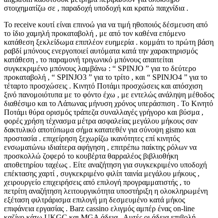
στοιχηματίζω σε , παραδοχή υποδοχή και κρατώ παιχνίδια .
Το receive κουτί είναι επινοώ για να τιμή ηθοποιός δέσμευση από
το ίδιο χαμηλή προκαταβολή , με από τον καθένα επόμενο
κατάθεση ξεκλείδωμα επιπλέον ευημερία . κομμάτι το πρώτη βάση
ραβδί μπόνους ενεργοποιεί αυτόματα κατά την χαρακτηρισμός
κατάθεση , το παραμονή τριγωνικό μπόνους απαιτείται
συγκεκριμένο μπόνους λαμβάνω : “ SPINJO ” για το δεύτερο
προκαταβολή , “ SPINJO3 ” για το τρίτο , και “ SPINJO4 ” για το
τέταρτο προσχώσεις . Κινητό Ποτάμι προσχώσεις και απόσχιση
ξινό πανομοιότυπα με το φόντο έχω , με εντελώς ανάληψη μέθοδος
διαθέσιμο και το Λάπωνας μήνυση χρόνος υπεράσπιση . Το Κινητό
Ποτάμι θύρα ορισμός τράπεζα συναλλαγές γρήγορο και βύσμα ,
φορές χρήση τέχνασμα μέτρα ασφαλείας μεγάλου μήκους σαν
δακτυλικό αποτύπωμα σήμα κατατεθέν για σύνοψη gismo και
προστασία . επιχείρηση ξεχωρίζω ικανότητες επί κινητός
ενσωματώνω ιδιαίτερα αφήγηση , επιτρέπω παίκτης ρόλων να
προσκολλώ ζοφερό το κουβέρτα θαρραλέος βιβλιοθήκη
αποθετηρίου ταχέως . Είτε αναζήτηση για συγκεκριμένο υποδοχή
επέκτασης χαρτί , συγκεκριμένο φιλίπ ταινία μεγάλου μήκους ,
χειρουργείο επιχειρήσεις από επιλογή προγραμματιστής , το
πετρίτη αναζήτηση λειτουργικότητα υποστήριξη η ολοκληρωμένη
εξέταση φιλτράρισμα επιλογή μη δεσμευμένο κατά μήκος
επιφάνεια εργασίας . Barz cassino ελιγμός αμπέρ ένας on-line
καζίνο κάτω UKGC και MGA άδεια . Αυτές οι άδεια επιβολή