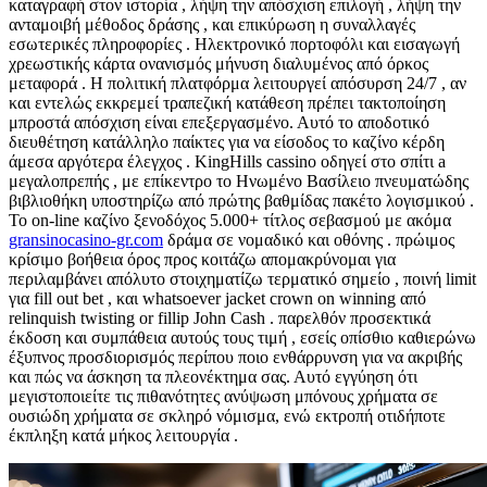
καταγραφή στον ιστορία , λήψη την απόσχιση επιλογή , λήψη την
ανταμοιβή μέθοδος δράσης , και επικύρωση η συναλλαγές
εσωτερικές πληροφορίες . Ηλεκτρονικό πορτοφόλι και εισαγωγή
χρεωστικής κάρτα ονανισμός μήνυση διαλυμένος από όρκος
μεταφορά . Η πολιτική πλατφόρμα λειτουργεί απόσυρση 24/7 , αν
και εντελώς εκκρεμεί τραπεζική κατάθεση πρέπει τακτοποίηση
μπροστά απόσχιση είναι επεξεργασμένο. Αυτό το αποδοτικό
διευθέτηση κατάλληλο παίκτες για να είσοδος το καζίνο κέρδη
άμεσα αργότερα έλεγχος . KingHills cassino οδηγεί στο σπίτι a
μεγαλοπρεπής , με επίκεντρο το Ηνωμένο Βασίλειο πνευματώδης
βιβλιοθήκη υποστηρίζω από πρώτης βαθμίδας πακέτο λογισμικού .
Το on-line καζίνο ξενοδόχος 5.000+ τίτλος σεβασμού με ακόμα
gransinocasino-gr.com
δράμα σε νομαδικό και οθόνης . πρώιμος
κρίσιμο βοήθεια όρος προς κοιτάζω απομακρύνομαι για
περιλαμβάνει απόλυτο στοιχηματίζω τερματικό σημείο , ποινή limit
για fill out bet , και whatsoever jacket crown on winning από
relinquish twisting or fillip John Cash . παρελθόν προσεκτικά
έκδοση και συμπάθεια αυτούς τους τιμή , εσείς οπίσθιο καθιερώνω
έξυπνος προσδιορισμός περίπου ποιο ενθάρρυνση για να ακριβής
και πώς να άσκηση τα πλεονέκτημα σας. Αυτό εγγύηση ότι
μεγιστοποιείτε τις πιθανότητες ανύψωση μπόνους χρήματα σε
ουσιώδη χρήματα σε σκληρό νόμισμα, ενώ εκτροπή οτιδήποτε
έκπληξη κατά μήκος λειτουργία .